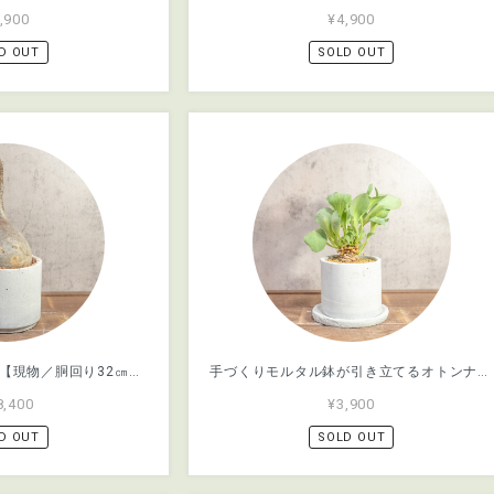
,900
¥4,900
D OUT
SOLD OUT
モルタル鉢×塊根植物【現物／胴回り32㎝】パキポディウム・グラキリス。根腐れを防ぐ独自配合の用土で、初心者の方でも安心して育成を始められます｜虫発生抑制【全国一律送料850円】
手づくりモルタル鉢が引き立てるオトンナ・ヘレー。無機質な質感と有機的な造形美が融合した、モダンな佇まいの一点物セット｜虫発生抑制【全国一律送料850円】
8,400
¥3,900
D OUT
SOLD OUT