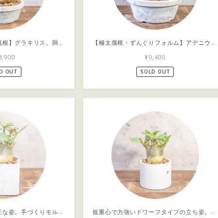
【どっしり丸い極太塊根】グラキリス。胴回り40cmの圧倒的ボリューム。無骨な「手づくりモルタル鉢」とセットで。｜虫発生抑制（全国一律送料850円）
【極太塊根・ずんぐりフォルム】アデニウム・ドワーフ。無骨な「手づくりモルタル鉢」とセットで。コーデックス初心者にも。｜虫発生抑制（全国一律送料850円）
8,900
¥9,400
D OUT
SOLD OUT
球体に稜線が走る端正な姿。手づくりモルタル鉢で楽しむユーフォルビア・バリダ（中型株・幅8cm）｜虫発生抑制（全国一律送料850円）
低重心で力強いドワーフタイプの立ち姿。アデニウム｜樹形とバランスを一つひとつ直接見て選び抜いた「一株ごとの厳選仕入れ」個体｜虫発生抑制（全国一律送料850円）