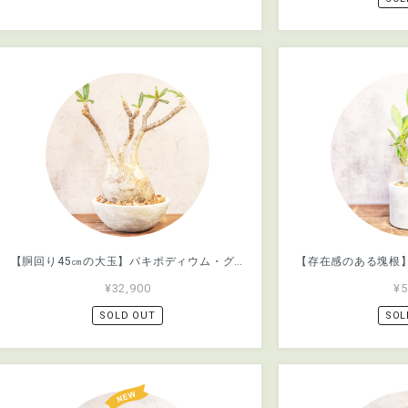
【胴回り45㎝の大玉】パキポディウム・グラキリス。ぽってり丸いフォルムの現地球・発根済。無骨でスタイリッシュな手づくりモルタル鉢仕立て／育て方がわかる管理シート付き（全国一律送料850円）
¥32,900
¥5
SOLD OUT
SOL