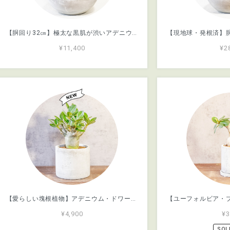
【胴回り32㎝】極太な黒肌が渋いアデニウム・ドワーフ。無骨なフォルムを引き立てる手づくりモルタル鉢仕立て／育て方がわかる管理シート付き
¥11,400
¥2
【愛らしい塊根植物】アデニウム・ドワーフタイプ。丸みを帯びたぽってりボディ。樹形にこだわった一株ごとの厳選仕入れ。手づくりモルタル鉢／虫発生抑制／育て方がわかる管理シート付き（全国一律送料850円）
¥4,900
¥3
SOL