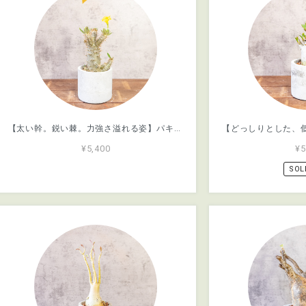
【太い幹。鋭い棘。力強さ溢れる姿】パキポディウム・デンシフローラム。根腐れを防ぐ独自配合の用土で、安心のボタニカルライフ｜虫発生抑制（全国一律送料850円）
¥5,400
¥5
SOL