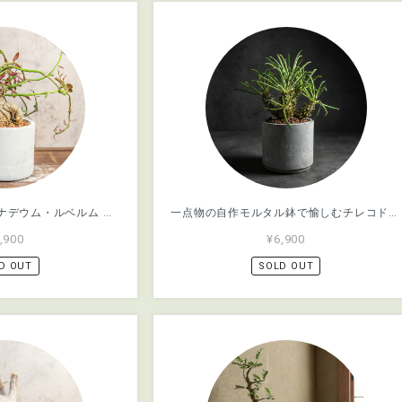
個性的な塊根植物 モナデウム・ルベルム 手づくりモルタル鉢仕立て インテリアに映える造形美をお楽しみください｜虫発生抑制【全国一律送料850円】
一点物の自作モルタル鉢で愉しむチレコドン・ワリチー 無骨な質感が植物を引き立てる 一株ごと仕入れた個性豊かな厳選株。｜虫発生抑制【全国一律送料850円】
,900
¥6,900
D OUT
SOLD OUT