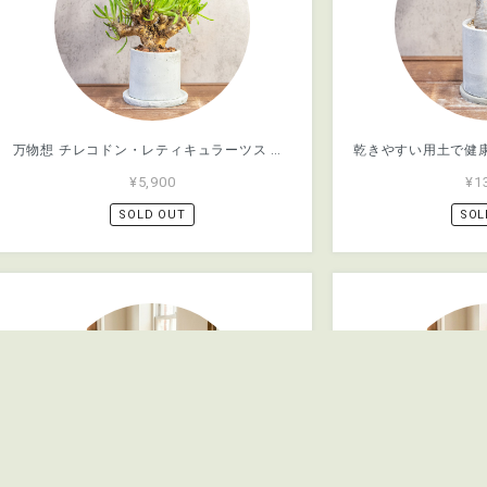
万物想 チレコドン・レティキュラーツス 塊根植物 コーデックス 乾きやすい用土を使用 根腐れ防止 育成初心者にもおすすめの1株｜虫発生抑制【全国一律送料850円】
¥5,900
¥1
SOLD OUT
SOL