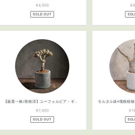
¥4,900
¥4
SOLD OUT
SOL
【厳選一株/発根済】ユーフォルビア・ギラウミニアナ × 手づくりモルタル鉢 塊根植物 存在感抜群の分岐フォルム 希少種 コーデックス｜虫発生抑制【全国一律送料850円】
¥7,400
¥1
SOLD OUT
SOL