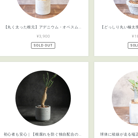
【丸く太った根元】アデニウム・オベスム。根腐れを防ぐ独自配合の用土を使用し、乾燥気味に管理しやすい環境に。塊根植物を初めて育てる方にも／虫発生抑制用土（全国一律送料850円）
¥3,900
¥1
SOLD OUT
SOL
初心者も安心｜【根腐れを防ぐ独自配合の用土】で植えたユーフォルビア ブルアナ｜塊根植物｜虫発生抑制（全国一律送料850円）