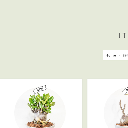
I
Home
鉢