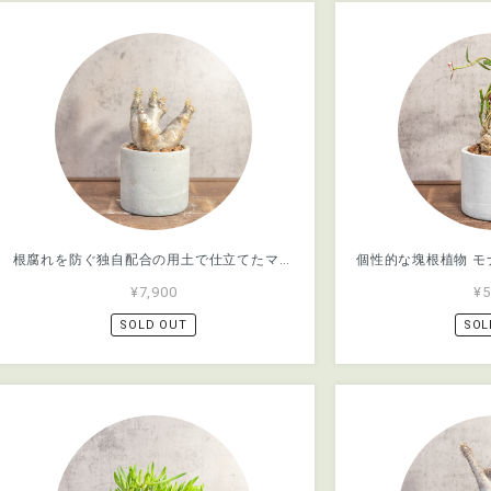
根腐れを防ぐ独自配合の用土で仕立てたマカイエンセ。手づくりモルタル鉢とのモダンなセット。初心者の方でも安心して育てられます｜虫発生抑制【全国一律送料850円】
¥7,900
¥5
SOLD OUT
SOL