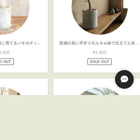
乾きやすい用土で健康に育てるパキポディウム・グラキリス。胴回り20cmのミニサイズを、質感豊かな手作りモルタル鉢と共に｜虫発生抑制【全国一律送料850円】
質感の良い手作りモルタル鉢で仕立てた良型センナ・メリディオナリス。インテリアグリーンに【虫発生抑制】（全国一律送料850円）
3,400
¥3,900
D OUT
SOLD OUT