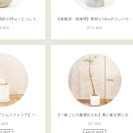
【現地球・発根済】胴回り39㎝！どっしり構えた低重心フォルム、でっぷり極太のグラキリス。無骨な手づくりモルタル鉢に仕立てた特選株／育て方がわかる管理シート付き
【発根済・現地球】胴回り14㎝のコンパクトでぽってりとした塊根が魅力のパキポディウム・グラキリス。無骨な手づくりモルタル鉢仕立て／育て方がわかる管理シート付き
8,400
¥12,400
【ユーフォルビア・プリムリフォリア】一株ごとの厳選仕入れによる確かな品質。白く丸い塊根部と、そこからすっと伸びる首と緑の葉が魅力的／育て方がわかる管理シート付き（全国一律送料850円）
【一株ごとの厳選仕入れ】夜に葉を閉じる愛らしいセンナ・メリディオナリス。ジグザグの幹が描く洗練されたシルエットを／育て方がわかる管理シート付き（全国一律送料850円）
,400
¥3,900
D OUT
SOLD OUT