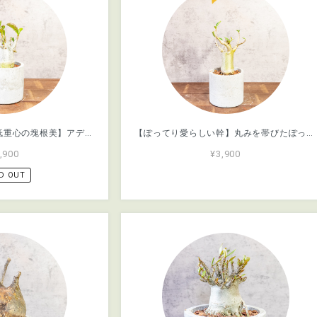
【どっしりとした、低重心の塊根美】アデニウム・アラビカム。一株ごとの厳選仕入れで見つけた、まさに唯一無二の「飾れる芸術品」｜虫発生抑制（全国一律送料850円）
【ぽってり愛らしい幹】丸みを帯びたぽってり幹のアデニウム・オベスム。個性を引き立て、はっきりと際立たせる手づくりモルタル鉢仕立て／虫発生抑制用土／全国一律送料850円
,900
¥3,900
D OUT