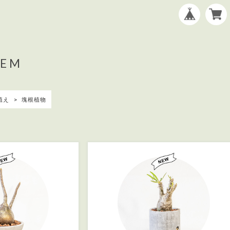
TEM
植え
塊根植物