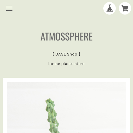
【 BASE Shop 】
house plants store