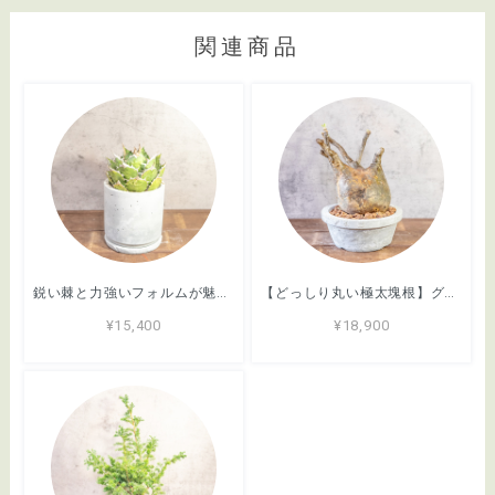
関連商品
鋭い棘と力強いフォルムが魅力のアガベ・シロアリ（FO-76）。無骨な質感が映える手づくりモルタル鉢。根腐れを防ぐ独自配合の用土｜虫発生抑制（全国一律送料850円）
【どっしり丸い極太塊根】グラキリス。胴回り40cmの圧倒的ボリューム。無骨な「手づくりモルタル鉢」とセットで。｜虫発生抑制（全国一律送料850円）
¥15,400
¥18,900