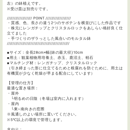
左）の鉢植えです。
※受け皿は別売りです。
////////////////// POINT //////////////////
・質感、色、長さの違う2つのサボテンを横並びにした作品です
・株元にレンガチップとクリスタルロックをあしらい格好良く仕
立てました
・手づくりのザラっとした風合いのモルタル鉢
/////////////////////////////////////////////
■サイズ：全長28cm×幅(鉢の最大径)10cm
■用土：観葉植物用培養土、赤玉、鹿沼土、軽石
■マルチング材：レンガチップ、クリスタルロック
（引き締まった形に仕立てるためと根腐れを防ぐために、用土は
有機質が少なく乾燥が早まる配合にしています）
【管理の仕方】
最適な置き場所：
・屋外
└明るめの日陰（冬場は室内に入れます）
・屋内
└東~南向きの窓際
※風通しのよい場所に置いてください。
※5℃以上の環境で管理します。
水やり：