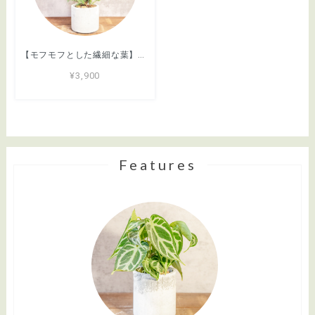
【モフモフとした繊細な葉】ヒムロスギ。やわらかな質感、ふんわり広がる美しい緑。通気性抜群の手づくりモルタル鉢に植え込んでお届け／育て方がわかるシートあり／全国一律送料850円
¥3,900
Features