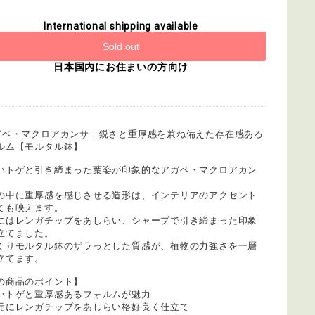
International shipping available
Sold out
日本国内にお住まいの方向け
ガベ・マクロアカンサ｜鋭さと重厚感を兼ね備えた存在感ある
ルム【モルタル鉢】
いトゲと引き締まった葉姿が印象的なアガベ・マクロアカン
の中に重厚感を感じさせる造形は、インテリアのアクセント
ても映えます。
にはレンガチップをあしらい、シャープで引き締まった印象
立てました。
くりモルタル鉢のザラっとした質感が、植物の力強さを一層
立てます。
の商品のポイント】
いトゲと重厚感あるフォルムが魅力
元にレンガチップをあしらい格好良く仕立て