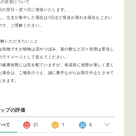
送の目安について
日の翌日～翌々日に発送いたします。
し、注文が集中した場合は1日ほど発送が遅れる場合もござい
ので、ご理解ください。
理解いただきたいこと
は現物ですが植物は花やつぼみ、葉の数など日々状態は変化し
のでイメージとして捉えてください。
の健康状態には気を配ていますが、発送前に状態が著しく悪く
た場合は、ご報告のうえ、誠に勝手ながらお取引中止とさせて
だきます。
ョップの評価
すべて
21
1
0