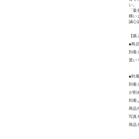
い。
「葉
構い
誠心
【購
■商
到着
置い
■到
​到
が割
到着
商品
写真
商品