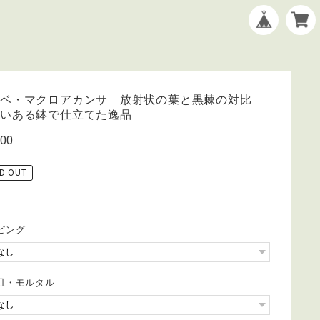
ガベ・マクロアカンサ 放射状の葉と黒棘の対比
合いある鉢で仕立てた逸品
900
D OUT
ピング
皿・モルタル