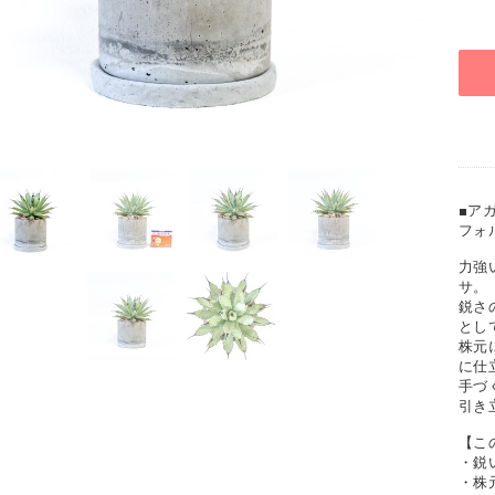
■ア
フォ
力強
サ。
鋭さ
とし
株元
に仕
手づ
引き
【こ
・鋭
・株