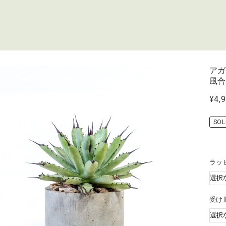
ア
風
¥4,
SOL
ラッ
受け