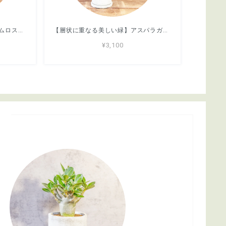
【モフモフとした繊細な葉】ヒムロスギ。やわらかな質感、ふんわり広がる美しい緑。通気性抜群の手づくりモルタル鉢に植え込んでお届け／育て方がわかるシートあり／全国一律送料850円
【層状に重なる美しい緑】アスパラガス・ブルモーサスナナス。一株ごとの厳選仕入れ。ふわふわと雲のような繊細な葉が魅力の現品をお届け／育て方がわかるシートあり／全国一律送料850円
¥3,100
s