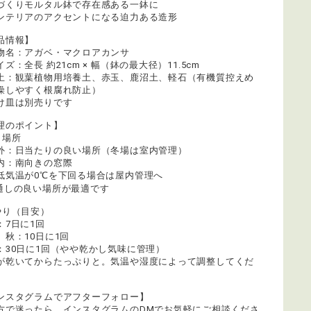
づくりモルタル鉢で存在感ある一鉢に
ンテリアのアクセントになる迫力ある造形
品情報】
物名：アガベ・マクロアカンサ
ズ：全長 約21cm × 幅（鉢の最大径）11.5cm
土：観葉植物用培養土、赤玉、鹿沼土、軽石（有機質控えめ
燥しやすく根腐れ防止）
け皿は別売りです
理のポイント】
き場所
外：日当たりの良い場所（冬場は室内管理）
内：南向きの窓際
低気温が0℃を下回る場合は屋内管理へ
通しの良い場所が最適です
やり（目安）
：7日に1回
、秋：10日に1回
：30日に1回（やや乾かし気味に管理）
が乾いてからたっぷりと。気温や湿度によって調整してくだ
ンスタグラムでアフターフォロー】
方で迷ったら、インスタグラムのDMでお気軽にご相談くださ