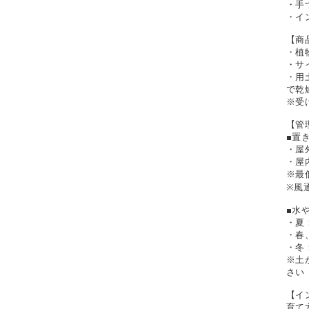
・手
・イ
【商
・植
・サイ
・用
で乾
※受
【管
■置
・屋
・屋
※最
※風
■水
・夏
・春
・冬
※土
さい
【イ
育て