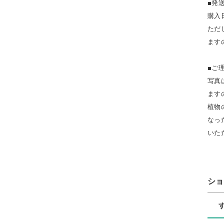
■発
購入
ただ
ます
■ご
写真
ます
植物
なっ
いた
シ