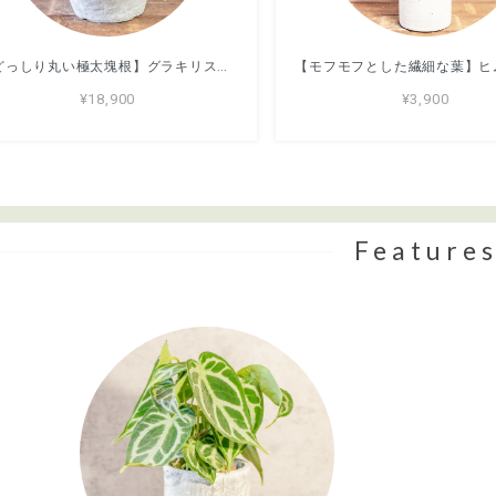
【どっしり丸い極太塊根】グラキリス。胴回り40cmの圧倒的ボリューム。無骨な「手づくりモルタル鉢」とセットで。｜虫発生抑制（全国一律送料850円）
¥18,900
¥3,900
Feature