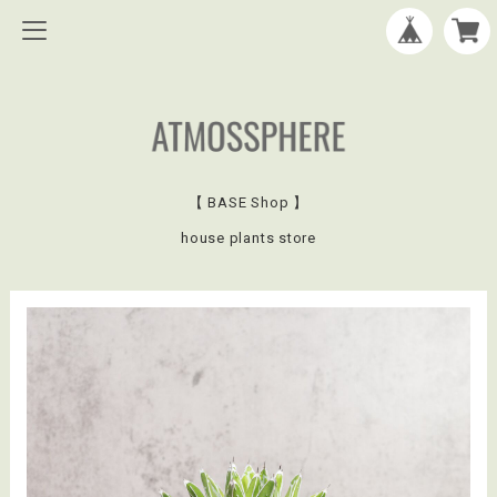
【 BASE Shop 】
house plants store