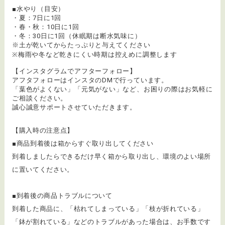
■水やり（目安）
・夏：7日に1回
・春・秋：10日に1回
・冬：30日に1回（休眠期は断水気味に）
※土が乾いてからたっぷりと与えてください
※梅雨や冬など乾きにくい時期は控えめに調整します
【インスタグラムでアフターフォロー】
アフタフォローはインスタのDMで行っています。
「葉色がよくない」「元気がない」など、お困りの際はお気軽に
ご相談ください。
誠心誠意サポートさせていただきます。
【購入時の注意点】
■商品到着後は箱からすぐ取り出してください
到着しましたらできるだけ早く箱から取り出し、環境のよい場所
に置いてください。
■到着後の商品トラブルについて
​到着した商品に、「枯れてしまっている」「枝が折れている」
「鉢が割れている」などのトラブルがあった場合は、お手数です