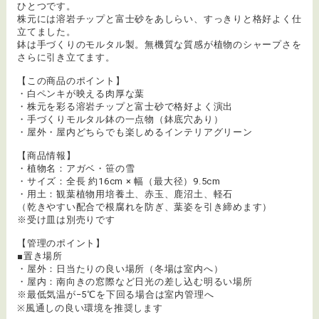
ひとつです。
株元には溶岩チップと富士砂をあしらい、すっきりと格好よく仕
立てました。
鉢は手づくりのモルタル製。無機質な質感が植物のシャープさを
さらに引き立てます。
【この商品のポイント】
・白ペンキが映える肉厚な葉
・株元を彩る溶岩チップと富士砂で格好よく演出
・手づくりモルタル鉢の一点物（鉢底穴あり）
・屋外・屋内どちらでも楽しめるインテリアグリーン
【商品情報】
・植物名：アガベ・笹の雪
・サイズ：全長 約16cm × 幅（最大径）9.5cm
・用土：観葉植物用培養土、赤玉、鹿沼土、軽石
（乾きやすい配合で根腐れを防ぎ、葉姿を引き締めます）
※受け皿は別売りです
【管理のポイント】
■置き場所
・屋外：日当たりの良い場所（冬場は室内へ）
・屋内：南向きの窓際など日光の差し込む明るい場所
※最低気温が−5℃を下回る場合は室内管理へ
※風通しの良い環境を推奨します