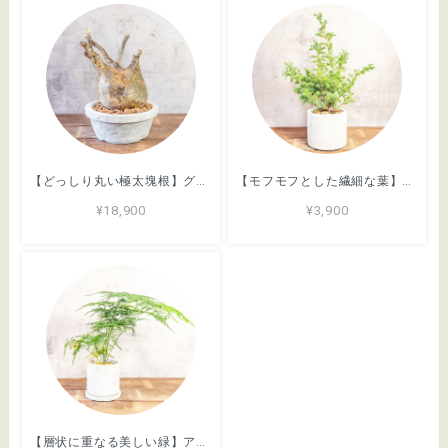
【どっしり丸い極太塊根】グラキリス。胴回り40cmの圧倒的ボリューム。無骨な「手づくりモルタル鉢」とセットで。｜虫発生抑制（全国一律送料850円）
【モフモフとした繊細な葉】ヒムロスギ。やわらかな質感、ふんわり広がる美しい緑。通気性抜群の手づくりモルタル鉢に植え込んでお届け／育て方がわかるシートあり／全国一律送料850円
¥18,900
¥3,900
【層状に重なる美しい緑】アスパラガス・ブルモーサスナナス。一株ごとの厳選仕入れ。ふわふわと雲のような繊細な葉が魅力の現品をお届け／育て方がわかるシートあり／全国一律送料850円