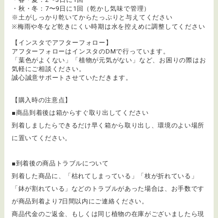
・秋・冬：7〜9日に1回（乾かし気味で管理）
※土がしっかり乾いてからたっぷりと与えてください
※梅雨や冬など乾きにくい時期は水を控えめに調整してください
【インスタでアフターフォロー】
アフターフォローはインスタのDMで行っています。
「葉色がよくない」「植物が元気がない」など、お困りの際はお
気軽にご相談ください。
誠心誠意サポートさせていただきます。
【購入時の注意点】
■商品到着後は箱からすぐ取り出してください
到着しましたらできるだけ早く箱から取り出し、環境のよい場所
に置いてください。
■到着後の商品トラブルについて
​到着した商品に、「枯れてしまっている」「枝が折れている」
「鉢が割れている」などのトラブルがあった場合は、お手数です
が商品到着より7日間以内にご連絡ください。
商品代金のご返金、もしくは同じ植物の在庫がございましたら現