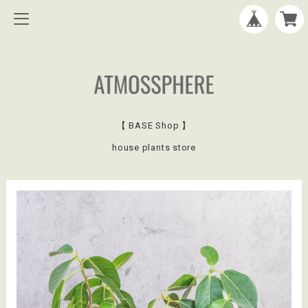
【 BASE Shop 】
house plants store