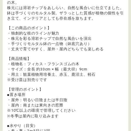
の木。
株元には溶岩チップをあしらい、自然な風合いに仕立てました。
鉢は手づくりのモルタル製。ザラっとした質感が植物の個性を引
き立て、インテリアとしても存在感を放ちます。
【この商品のポイント】
・独創的な枝のラインが魅力
・株元を彩る溶岩チップで自然な風合いを演出
・手づくりモルタル鉢の一点物（鉢底穴あり）
・丈夫で育てやすく、屋外・屋内どちらでも楽しめる
【商品情報】
・植物名：フィカス・フランスゴムの木
・サイズ：全長 約33cm × 幅（最大径）9cm
・用土：観葉植物用培養土、赤玉、鹿沼土、軽石
※受け皿は別売りです
【管理のポイント】
■置き場所
・屋外：明るい日陰または半日陰
・屋内：南または東向きの窓際
※10℃以上の環境で管理してください
※冬季は屋内に取り込みます
■水やり（目安）
・春・夏：2〜3日に1回