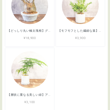
【どっしり丸い極太塊根】グラキリス。胴回り40cmの圧倒的ボリューム。無骨な「手づくりモルタル鉢」とセットで。｜虫発生抑制（全国一律送料850円）
【モフモフとした繊細な葉】ヒムロスギ。やわらかな質感、ふんわり広がる美しい緑。通気性抜群の手づくりモルタル鉢に植え込んでお届け／育て方がわかるシートあり／全国一律送料850円
¥18,900
¥3,900
【層状に重なる美しい緑】アスパラガス・ブルモーサスナナス。一株ごとの厳選仕入れ。ふわふわと雲のような繊細な葉が魅力の現品をお届け／育て方がわかるシートあり／全国一律送料850円
¥3,100