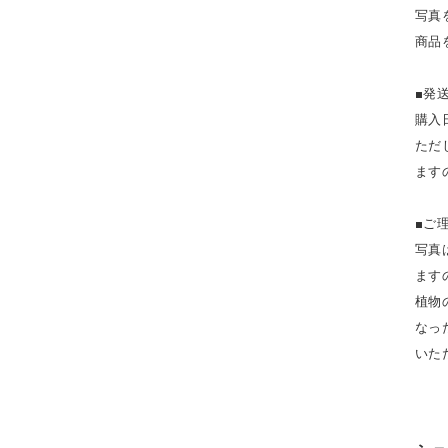
写真
商品
■発
購入
ただ
ます
■ご
写真
ます
植物
なっ
いた