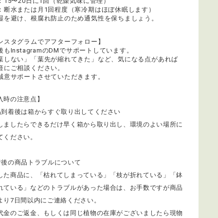
：15〜20日に1回（乾燥気味に管理）
：断水または月1回程度（寒冷期はほぼ休眠します）
湿を避け、根腐れ防止のため通気性を保ちましょう。
ンスタグラムでアフターフォロー】
後もInstagramのDMでサポートしています。
葉しない」「葉先が縮れてきた」など、気になる点があれば
軽にご相談ください。
誠意サポートさせていただきます。
入時の注意点】
品到着後は箱からすぐ取り出してください
しましたらできるだけ早く箱から取り出し、環境のよい場所に
てください。
着後の商品トラブルについて
着した商品に、「枯れてしまっている」「枝が折れている」「鉢
れている」などのトラブルがあった場合は、お手数ですが商品
より7日間以内にご連絡ください。
代金のご返金、もしくは同じ植物の在庫がございましたら現物