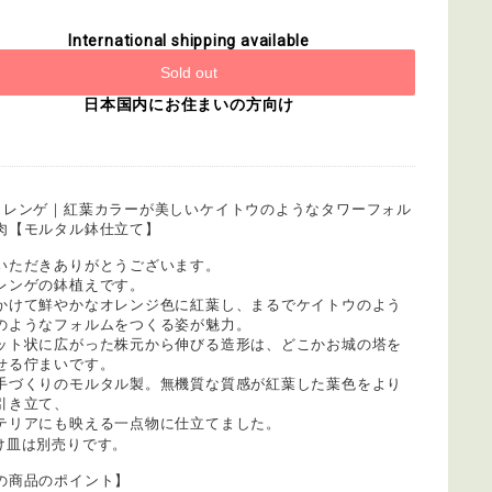
International shipping available
Sold out
日本国内にお住まいの方向け
メレンゲ｜紅葉カラーが美しいケイトウのようなタワーフォル
肉【モルタル鉢仕立て】
いただきありがとうございます。
レンゲの鉢植えです。
かけて鮮やかなオレンジ色に紅葉し、まるでケイトウのよう
のようなフォルムをつくる姿が魅力。
ット状に広がった株元から伸びる造形は、どこかお城の塔を
せる佇まいです。
手づくりのモルタル製。無機質な質感が紅葉した葉色をより
引き立て、
テリアにも映える一点物に仕立てました。
け皿は別売りです。
の商品のポイント】