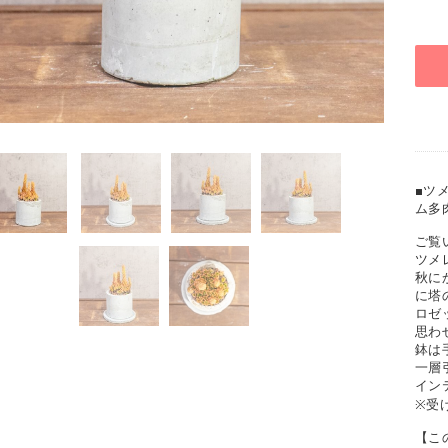
■ツ
ム多
ご覧
ツメ
秋に
に塔
ロゼ
思わ
鉢は
一層
イン
※受
【こ