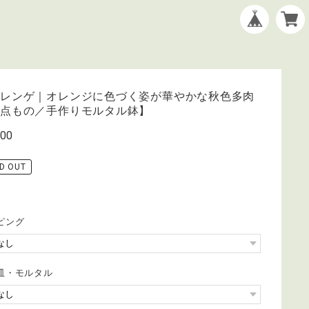
メレンゲ｜オレンジに色づく姿が華やかな秋色多肉
一点もの／手作りモルタル鉢】
400
D OUT
ピング
皿・モルタル