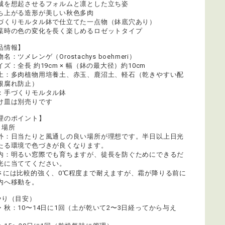
城を想起させるフォルムと凛とした立ち姿
ち上がる造形が美しい秋色多肉
づくりモルタル鉢で仕立てた一点物（鉢底穴あり）
葉時の色の変化を長く楽しめるロゼットタイプ
品情報】
名：ツメレンゲ（Orostachys boehmeri）
ズ：全長 約19cm × 幅（鉢の最大径）約10cm
土：多肉植物用培養土、赤玉、鹿沼土、軽石（乾きやすい配
根腐れ防止）
：手づくりモルタル鉢
け皿は別売りです
理のポイント】
き場所
外：日当たりと風通しの良い場所が理想です。半日以上日光
たる環境で色づきが良くなります。
内：明るい窓際でも育ちますが、徒長を防ぐためにできるだ
光に当ててください。
さには比較的強く、0℃程度まで耐えますが、霜が降りる前に
内へ移動を。
やり（目安）
・秋：10〜14日に1回（土が乾いて2〜3日経ってから与え