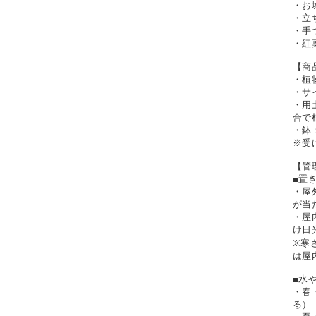
・お
・立
・手
・紅
【商
・植物
・サイ
・用
合で
・鉢
※受
【管
■置
・屋
が当
・屋
け日
※寒
は屋
■水
・春
る）