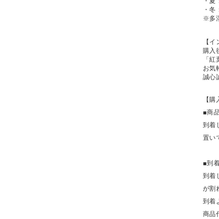
・夏
・冬
※多
【イ
購入
「紅
お気
誠心
【購
■商
到着
置い
■到
​到
が割
到着
商品