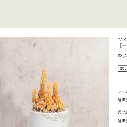
ツ
【
¥3,
SOL
ラッ
受け