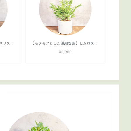
【どっしり丸い極太塊根】グラキリス。胴回り40cmの圧倒的ボリューム。無骨な「手づくりモルタル鉢」とセットで。｜虫発生抑制（全国一律送料850円）
【モフモフとした繊細な葉】ヒムロスギ。やわらかな質感、ふんわり広がる美しい緑。通気性抜群の手づくりモルタル鉢に植え込んでお届け／育て方がわかるシートあり／全国一律送料850円
¥3,900
s