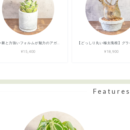
鋭い棘と力強いフォルムが魅力のアガベ・シロアリ（FO-76）。無骨な質感が映える手づくりモルタル鉢。根腐れを防ぐ独自配合の用土｜虫発生抑制（全国一律送料850円）
¥15,400
¥18,900
Feature