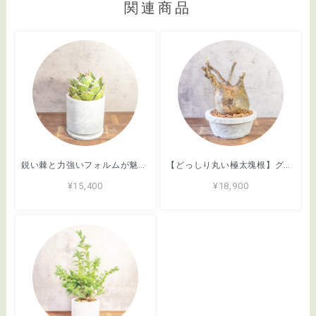
関連商品
鋭い棘と力強いフォルムが魅力のアガベ・シロアリ（FO-76）。無骨な質感が映える手づくりモルタル鉢。根腐れを防ぐ独自配合の用土｜虫発生抑制（全国一律送料850円）
【どっしり丸い極太塊根】グラキリス。胴回り40cmの圧倒的ボリューム。無骨な「手づくりモルタル鉢」とセットで。｜虫発生抑制（全国一律送料850円）
¥15,400
¥18,900