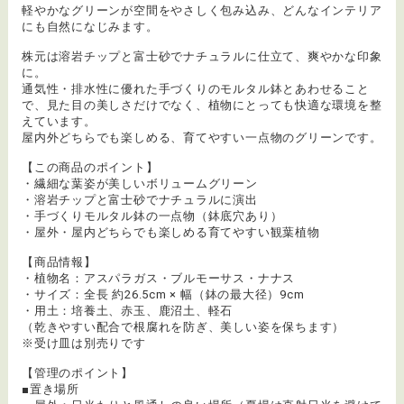
軽やかなグリーンが空間をやさしく包み込み、どんなインテリア
にも自然になじみます。
株元は溶岩チップと富士砂でナチュラルに仕立て、爽やかな印象
に。
通気性・排水性に優れた手づくりのモルタル鉢とあわせること
で、見た目の美しさだけでなく、植物にとっても快適な環境を整
えています。
屋内外どちらでも楽しめる、育てやすい一点物のグリーンです。
【この商品のポイント】
・繊細な葉姿が美しいボリュームグリーン
・溶岩チップと富士砂でナチュラルに演出
・手づくりモルタル鉢の一点物（鉢底穴あり）
・屋外・屋内どちらでも楽しめる育てやすい観葉植物
【商品情報】
・植物名：アスパラガス・ブルモーサス・ナナス
・サイズ：全長 約26.5cm × 幅（鉢の最大径）9cm
・用土：培養土、赤玉、鹿沼土、軽石
（乾きやすい配合で根腐れを防ぎ、美しい姿を保ちます）
※受け皿は別売りです
【管理のポイント】
■置き場所