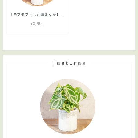
【モフモフとした繊細な葉】ヒムロスギ。やわらかな質感、ふんわり広がる美しい緑。通気性抜群の手づくりモルタル鉢に植え込んでお届け／育て方がわかるシートあり／全国一律送料850円
¥3,900
Features