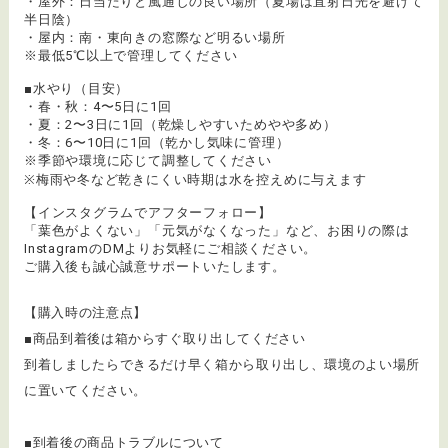
・屋外：日当たりと風通しの良い場所（夏場は直射日光を避けて
半日陰）
・屋内：南・東向きの窓際など明るい場所
※最低5℃以上で管理してください
■水やり（目安）
・春・秋：4〜5日に1回
・夏：2〜3日に1回（乾燥しやすいためやや多め）
・冬：6〜10日に1回（乾かし気味に管理）
※季節や環境に応じて調整してください
※梅雨や冬など乾きにくい時期は水を控えめに与えます
【インスタグラムでアフターフォロー】
「葉色がよくない」「元気がなくなった」など、お困りの際は
InstagramのDMよりお気軽にご相談ください。
ご購入後も誠心誠意サポートいたします。
【購入時の注意点】
■商品到着後は箱からすぐ取り出してください
到着しましたらできるだけ早く箱から取り出し、環境のよい場所
に置いてください。
■到着後の商品トラブルについて