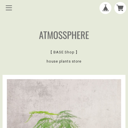
【 BASE Shop 】
house plants store