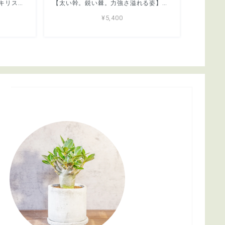
【どっしり丸い極太塊根】グラキリス。胴回り40cmの圧倒的ボリューム。無骨な「手づくりモルタル鉢」とセットで。｜虫発生抑制（全国一律送料850円）
【太い幹。鋭い棘。力強さ溢れる姿】パキポディウム・デンシフローラム。根腐れを防ぐ独自配合の用土で、安心のボタニカルライフ｜虫発生抑制（全国一律送料850円）
¥5,400
s