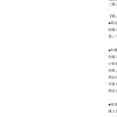
ご購
【購
■商
到着
置い
■到
​到
が割
到着
商品
写真
商品
■発
購入