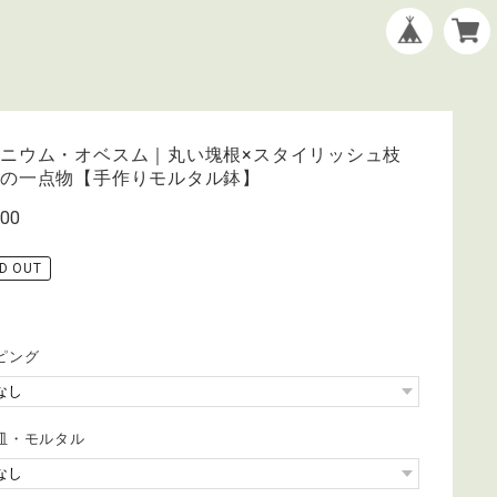
ニウム・オベスム｜丸い塊根×スタイリッシュ枝
りの一点物【手作りモルタル鉢】
400
D OUT
ピング
皿・モルタル