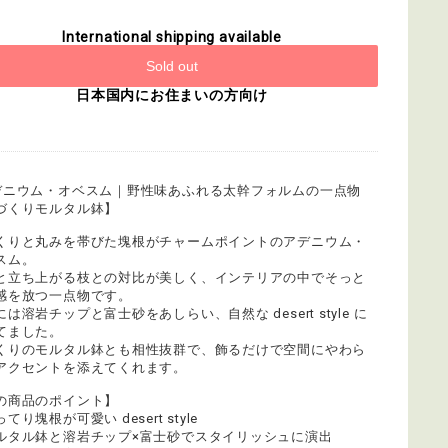
International shipping available
Sold out
日本国内にお住まいの方向け
デニウム・オベスム｜野性味あふれる太幹フォルムの一点物
づくりモルタル鉢】
くりと丸みを帯びた塊根がチャームポイントのアデニウム・
スム。
と立ち上がる枝との対比が美しく、インテリアの中でそっと
感を放つ一点物です。
は溶岩チップと富士砂をあしらい、自然な desert style に
てました。
くりのモルタル鉢とも相性抜群で、飾るだけで空間にやわら
アクセントを添えてくれます。
の商品のポイント】
てり塊根が可愛い desert style
ルタル鉢と溶岩チップ×富士砂でスタイリッシュに演出