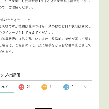
し、注文が集中した場合は1日ほど発送が遅れる場合もござい
ので、ご理解ください。
理解いただきたいこと
は現物ですが植物は花やつぼみ、葉の数など日々状態は変化し
のでイメージとして捉えてください。
の健康状態には気を配ていますが、発送前に状態が著しく悪く
た場合は、ご報告のうえ、誠に勝手ながらお取引中止とさせて
だきます。
ョップの評価
すべて
21
1
0