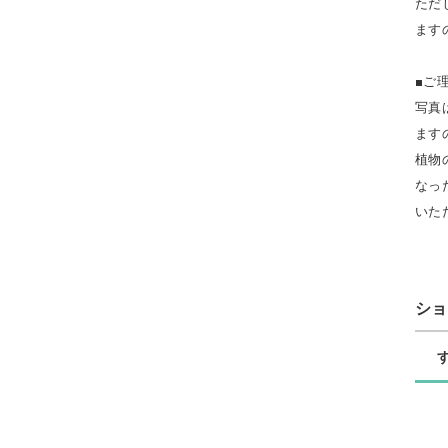
ただ
ます
■ご
写真
ます
植物
なっ
いた
シ