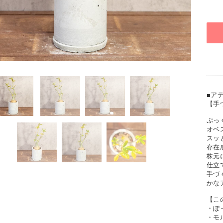
■ア
【手
ぷっ
オベ
スッ
存在
株元に
仕立
手づ
かな
【こ
・ぽっ
・モ