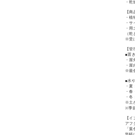
・乾
【商
・植
・サイ
・用
（乾
※受
【管
■置
・屋
・屋
※最
■水
・夏
・春
・冬
※土
※季
【イ
アフ
「葉
気軽