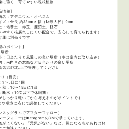
燥に強く、育てやすい塊根植物
品情報】
物名：アデニウム・オベスム
ズ：全長 約32cm × 幅（鉢最大径）9cm
土：培養土、赤玉、鹿沼土、軽石
きやすく根腐れしにくい配合で、安心して育てられます）
け皿は別売りです
理のポイント】
き場所
外：日当たりと風通しの良い場所（冬は室内に取り込み）
内：南向きの窓際など日当たりの良い場所
低気温5℃以上で管理してください
やり（目安）
：3〜5日に1回
・秋：10〜15日に1回
：断水（10℃以下で休眠期）
がしっかり乾いてから与えるのがポイントです
節や環境に応じて調整してください
ンスタグラムでアフターフォロー】
ターフォローはInstagramのDMで承っています。
色がよくない」「元気がない」など、気になる点があればお
にご相談ください。