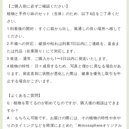
【ご購入前に必ずご確認ください】
植物と手作り鉢のセット（生体）のため、以下4点をご了承くだ
さい。
1.到着後の開封： すぐに箱から出し、風通しの良い場所へ移して
ください。
2.不備への対応： 破損や枯れは到着7日以内にご連絡を。返金ま
たは代品（在庫限り）にて対応します。
3.発送： 通常、ご購入から1〜3日以内に発送いたします。
4.植物の特性： 日々成長するため、写真と僅かに異なる場合があ
ります。発送直前に状態が悪化した際は、健康を優先し取引を中
止する場合がございます。
【よくあるご質問】
Q：植物を育てるのが初めてなのですが、購入後の相談はできま
すか？
A： もちろん可能です。お届けの際には、その植物の特性や水や
りのタイミングなどを簡潔にまとめた「Atmossphereオリジナル