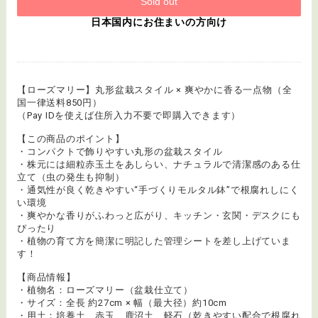
Sold out
日本国内にお住まいの方向け
【ローズマリー】丸形盆栽スタイル × 爽やかに香る一点物（全
国一律送料850円）
（Pay IDを使えば住所入力不要で即購入できます）
【この商品のポイント】
・コンパクトで飾りやすい丸形の盆栽スタイル
・株元には細粒赤玉土をあしらい、ナチュラルで清潔感のある仕
立て（虫の発生も抑制）
・通気性が良く乾きやすい“手づくりモルタル鉢”で根腐れしにく
い環境
・爽やかな香りがふわっと広がり、キッチン・玄関・デスクにも
ぴったり
・植物の育て方を簡潔に明記した管理シートを差し上げていま
す！
【商品情報】
・植物名：ローズマリー（盆栽仕立て）
・サイズ：全長 約27cm × 幅（最大径）約10cm
・用土：培養土、赤玉、鹿沼土、軽石（乾きやすい配合で根腐れ