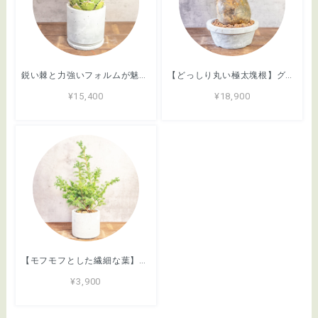
鋭い棘と力強いフォルムが魅力のアガベ・シロアリ（FO-76）。無骨な質感が映える手づくりモルタル鉢。根腐れを防ぐ独自配合の用土｜虫発生抑制（全国一律送料850円）
【どっしり丸い極太塊根】グラキリス。胴回り40cmの圧倒的ボリューム。無骨な「手づくりモルタル鉢」とセットで。｜虫発生抑制（全国一律送料850円）
¥15,400
¥18,900
【モフモフとした繊細な葉】ヒムロスギ。やわらかな質感、ふんわり広がる美しい緑。通気性抜群の手づくりモルタル鉢に植え込んでお届け／育て方がわかるシートあり／全国一律送料850円
¥3,900