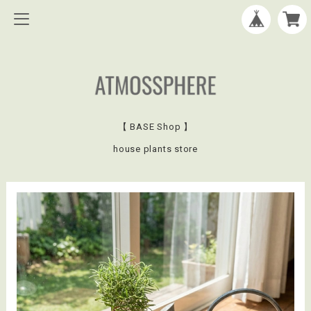
【 BASE Shop 】
house plants store