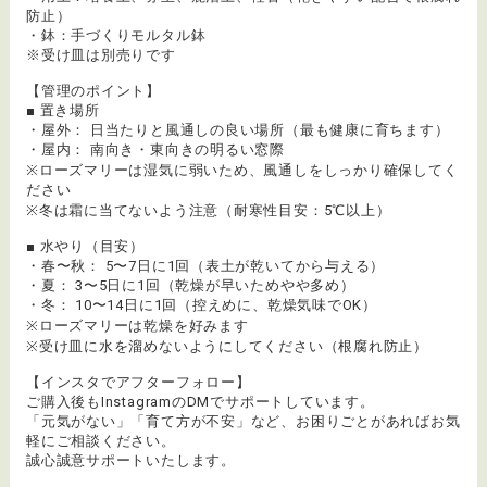
防止）
・鉢：手づくりモルタル鉢
※受け皿は別売りです
【管理のポイント】
■ 置き場所
・屋外： 日当たりと風通しの良い場所（最も健康に育ちます）
・屋内： 南向き・東向きの明るい窓際
※ローズマリーは湿気に弱いため、風通しをしっかり確保してく
ださい
※冬は霜に当てないよう注意（耐寒性目安：5℃以上）
■ 水やり（目安）
・春〜秋： 5〜7日に1回（表土が乾いてから与える）
・夏： 3〜5日に1回（乾燥が早いためやや多め）
・冬： 10〜14日に1回（控えめに、乾燥気味でOK）
※ローズマリーは乾燥を好みます
※受け皿に水を溜めないようにしてください（根腐れ防止）
【インスタでアフターフォロー】
ご購入後もInstagramのDMでサポートしています。
「元気がない」「育て方が不安」など、お困りごとがあればお気
軽にご相談ください。
誠心誠意サポートいたします。