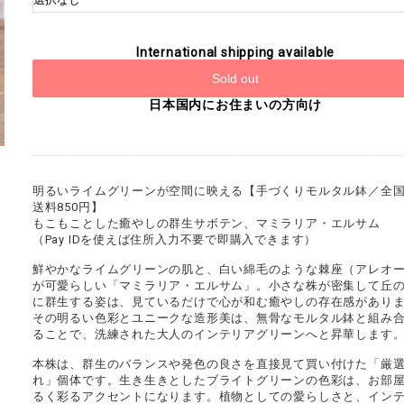
International shipping available
Sold out
日本国内にお住まいの方向け
明るいライムグリーンが空間に映える【手づくりモルタル鉢／全
送料850円】
もこもことした癒やしの群生サボテン、マミラリア・エルサム
（Pay IDを使えば住所入力不要で即購入できます）
鮮やかなライムグリーンの肌と、白い綿毛のような棘座（アレオ
が可愛らしい「マミラリア・エルサム」。小さな株が密集して丘
に群生する姿は、見ているだけで心が和む癒やしの存在感があり
その明るい色彩とユニークな造形美は、無骨なモルタル鉢と組み
ることで、洗練された大人のインテリアグリーンへと昇華します
本株は、群生のバランスや発色の良さを直接見て買い付けた「厳
れ」個体です。生き生きとしたブライトグリーンの色彩は、お部
るく彩るアクセントになります。植物としての愛らしさと、イン