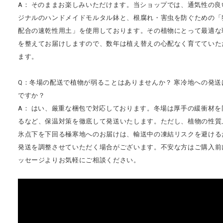
A： そのままお楽しみいただけます。当ショップでは、通気性の良
ジナルのハンドメイドモルタル鉢と、根腐れ・害虫を防ぐための「
配合の速乾性用土」を使用しております。その植物にとって最適な
を整えてお届けしますので、数年は植え替えの心配なく育てていた
ます。
Q：冬場の配送で植物が弱ることはありませんか？ 寒冷地への発送
ですか？
A： はい、厳重な梱包で対応しております。冬場は厚手の緩衝材を
るなど、保温対策を徹底して発送いたします。ただし、植物の性質
氷点下を下回る極寒地へのお届けは、輸送中の凍結リスクを避ける
発送を調整させていただく場合がございます。不安な方はご購入前
ッセージよりお気軽にご相談ください。