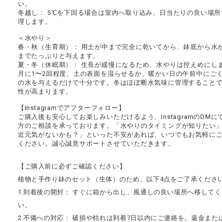
い。
冬越し： 5℃を下回る場合は室内へ取り込み、日当たりの良い場所
理します。
＜水やり＞
春・秋（生育期）： 用土が中まで完全に乾いてから、鉢底から水
までたっぷりと与えます。
夏・冬（休眠期）： 生長が緩慢になるため、水やりは控えめにし
月に1〜2回程度、土の表面を湿らせるか、暖かい日の午前中にご
の水を与えるだけで十分です。冬はほぼ断水気味に管理すること
性が高まります。
【Instagramでアフターフォロー】
ご購入後も安心してお楽しみいただけるよう、InstagramのDMに
方のご相談を承っております。「水やりのタイミングが知りたい
近元気がないかも？」といった不安があれば、いつでもお気軽に
ください。誠心誠意サポートさせていただきます。
【ご購入前に必ずご確認ください】
植物と手作り鉢のセット（生体）のため、以下4点をご了承くださ
1.到着後の開封： すぐに箱から出し、風通しの良い場所へ移して
い。
2.不備への対応： 破損や枯れは到着7日以内にご連絡を。返金また