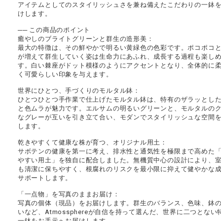
アイテムとしてのスタイリッシュさを兼ね備えたこだわりの一鉢
けします。
── この商品のポイント
癒やしのブライトグリーンと群生の造形美：
最大の特徴は、その鮮やかで明るい黄緑色の色彩です。ポコポコ
が増えて群生していく姿は生命力にあふれ、成長する過程も楽し
す。白い棘座がドット模様のようにアクセントとなり、全体的に
く可愛らしい印象を与えます。
世界にひとつ、手づくりのモルタル鉢：
ひとつひとつ手作業で仕上げたモルタル鉢は、特有のザラッとし
と色ムラが魅力です。エルサムの明るいグリーンと、モルタルの
なグレーが互いを引き立て合い、モダンでスタイリッシュな空間
します。
乾きやすくて健康な株が育つ、オリジナル用土：
サボテンの健康を第一に考え、排水性と通気性を極限まで高めた
やすい用土」を独自に配合しました。無機質中心の設計により、
も清潔に保ちやすく、根腐れのリスクを最小限に抑えて健やかな
サポートします。
「一点物」を写真のままお届け：
写真の個体（現品）をお届けします。群生のバランス、色味、鉢
いなど、Atmossphereが自信を持って選んだ、世界に二つとない
一鉢をお手元へお届けします。