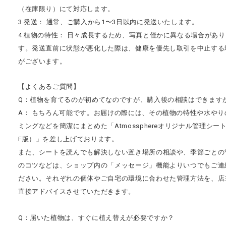
（在庫限り）にて対応します。
3.発送： 通常、ご購入から1〜3日以内に発送いたします。
4.植物の特性： 日々成長するため、写真と僅かに異なる場合があり
す。発送直前に状態が悪化した際は、健康を優先し取引を中止する
がございます。
【よくあるご質問】
Q：植物を育てるのが初めてなのですが、購入後の相談はできます
A： もちろん可能です。お届けの際には、その植物の特性や水やり
ミングなどを簡潔にまとめた「Atmossphereオリジナル管理シート
F版）」を差し上げております。
また、シートを読んでも解決しない置き場所の相談や、季節ごとの
のコツなどは、ショップ内の「メッセージ」機能よりいつでもご連
ださい。それぞれの個体やご自宅の環境に合わせた管理方法を、店
直接アドバイスさせていただきます。
Q：届いた植物は、すぐに植え替えが必要ですか？