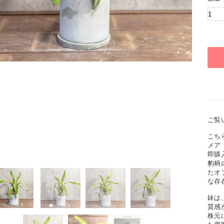
ご覧
こち
メア
即購
豹柄
たオ
な存
鉢は
質感
株元