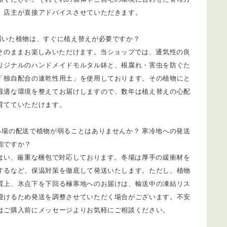
、店主が直接アドバイスさせていただきます。
届いた植物は、すぐに植え替えが必要ですか？
 そのままお楽しみいただけます。当ショップでは、通気性の良
リジナルのハンドメイドモルタル鉢と、根腐れ・害虫を防ぐた
「独自配合の速乾性用土」を使用しております。その植物にと
最適な環境を整えてお届けしますので、数年は植え替えの心配
育てていただけます。
冬場の配送で植物が弱ることはありませんか？ 寒冷地への発送
能ですか？
 はい、厳重な梱包で対応しております。冬場は厚手の緩衝材を
するなど、保温対策を徹底して発送いたします。ただし、植物
質上、氷点下を下回る極寒地へのお届けは、輸送中の凍結リス
避けるため発送を調整させていただく場合がございます。不安
はご購入前にメッセージよりお気軽にご相談ください。