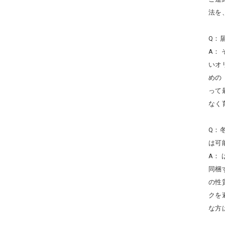
法を
Q：
A：
いオ
めの
って
なく
Q：
は可
A：
同梱
の性
クを
な方