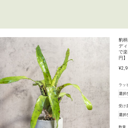
豹柄
ディ
で楽
円
¥2,
ラッ
受け
数量