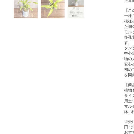
た雰
【こ
一株
模様
た個
モル
多孔
す。
タン
中心
物の
安心
初め
を同
【商
植物
サイズ
用土
マル
鉢:
※受
円 
おす