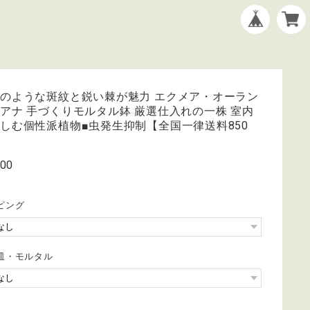
のような斑紋と鋭い棘が魅力 エクメア・オーラン
アナ 手づくりモルタル鉢 厳選仕入れの一株 室内
しむ個性派植物■虫発生抑制【全国一律送料850
】
900
ピング
皿・モルタル