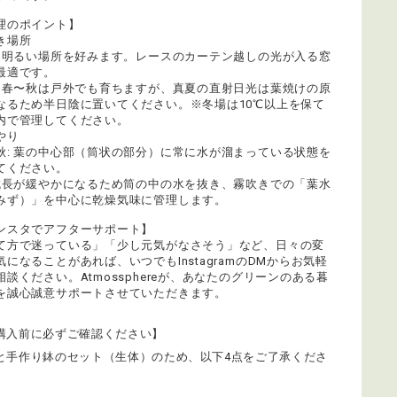
理のポイント】
き場所
: 明るい場所を好みます。レースのカーテン越しの光が入る窓
最適です。
: 春〜秋は戸外でも育ちますが、真夏の直射日光は葉焼けの原
なるため半日陰に置いてください。※冬場は10℃以上を保て
内で管理してください。
やり
秋: 葉の中心部（筒状の部分）に常に水が溜まっている状態を
てください。
 成長が緩やかになるため筒の中の水を抜き、霧吹きでの「葉水
みず）」を中心に乾燥気味に管理します。
ンスタでアフターサポート】
て方で迷っている」「少し元気がなさそう」など、日々の変
気になることがあれば、いつでもInstagramのDMからお気軽
相談ください。Atmossphereが、あなたのグリーンのある暮
を誠心誠意サポートさせていただきます。
購入前に必ずご確認ください】
と手作り鉢のセット（生体）のため、以下4点をご了承くださ