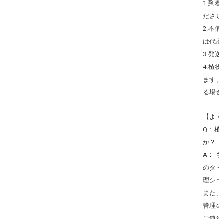
1.
ださ
2.
は代
3.
4.
ます
る場
【よ
Q：
か？
A：
のタ
理シ
また
管理
ご連