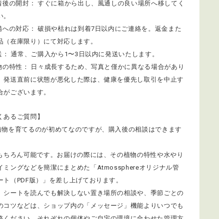
到着後の開封： すぐに箱から出し、風通しの良い場所へ移してく
い。
不備への対応： 破損や枯れは到着7日以内にご連絡を。返金また
品（在庫限り）にて対応します。
発送： 通常、ご購入から1〜3日以内に発送いたします。
植物の特性： 日々成長するため、写真と僅かに異なる場合があり
。発送直前に状態が悪化した際は、健康を優先し取引を中止す
合がございます。
くあるご質問】
植物を育てるのが初めてなのですが、購入後の相談はできます
 もちろん可能です。お届けの際には、その植物の特性や水やり
イミングなどを簡潔にまとめた「Atmossphereオリジナル管
ート（PDF版）」を差し上げております。
、シートを読んでも解決しない置き場所の相談や、季節ごとの
のコツなどは、ショップ内の「メッセージ」機能よりいつでも
絡ください。それぞれの個体やご自宅の環境に合わせた管理方