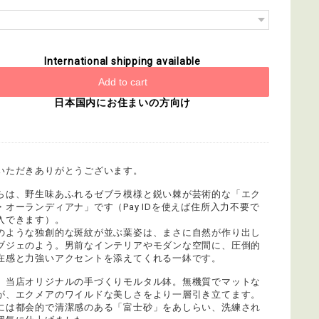
International shipping available
Add to cart
日本国内にお住まいの方向け
いただきありがとうございます。
らは、野生味あふれるゼブラ模様と鋭い棘が芸術的な「エク
・オーランディアナ」です（Pay IDを使えば住所入力不要で
入できます）。
のような独創的な斑紋が並ぶ葉姿は、まさに自然が作り出し
ブジェのよう。男前なインテリアやモダンな空間に、圧倒的
在感と力強いアクセントを添えてくれる一鉢です。
、当店オリジナルの手づくりモルタル鉢。無機質でマットな
が、エクメアのワイルドな美しさをより一層引き立てます。
には都会的で清潔感のある「富士砂」をあしらい、洗練され