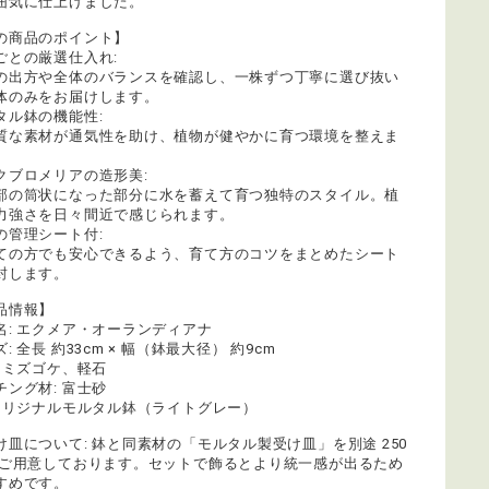
囲気に仕上げました。
の商品のポイント】
ごとの厳選仕入れ:
の出方や全体のバランスを確認し、一株ずつ丁寧に選び抜い
体のみをお届けします。
タル鉢の機能性:
質な素材が通気性を助け、植物が健やかに育つ環境を整えま
クブロメリアの造形美:
部の筒状になった部分に水を蓄えて育つ独特のスタイル。植
力強さを日々間近で感じられます。
の管理シート付:
ての方でも安心できるよう、育て方のコツをまとめたシート
封します。
品情報】
名: エクメア・オーランディアナ
: 全長 約33cm × 幅（鉢最大径） 約9cm
: ミズゴケ、軽石
チング材: 富士砂
 オリジナルモルタル鉢（ライトグレー）
け皿について: 鉢と同素材の「モルタル製受け皿」を別途 250
でご用意しております。セットで飾るとより統一感が出るため
すめです。