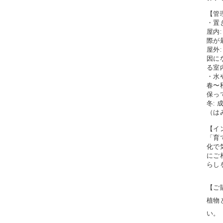
【管
・置
屋内
際が
屋外
因に
る室
・水
春〜
保っ
冬:
（は
【イ
「育
化で
にご
らし
【ご
植物
い。