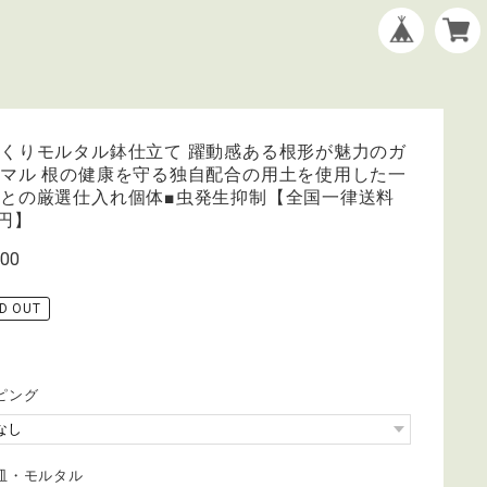
くりモルタル鉢仕立て 躍動感ある根形が魅力のガ
マル 根の健康を守る独自配合の用土を使用した一
との厳選仕入れ個体■虫発生抑制【全国一律送料
0円】
400
D OUT
ピング
皿・モルタル