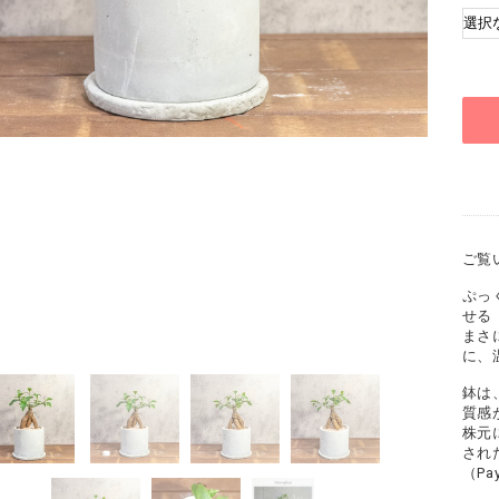
ご覧
ぷっ
せる
まさ
に、
鉢は
質感
株元
され
（P