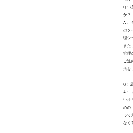
Q：
か？
A：
のタ
理シ
また
管理
ご連
法を
Q：
A：
いオ
めの
って
なく