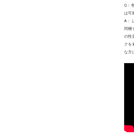
Q：
は可
A：
同梱
の性
クを
な方