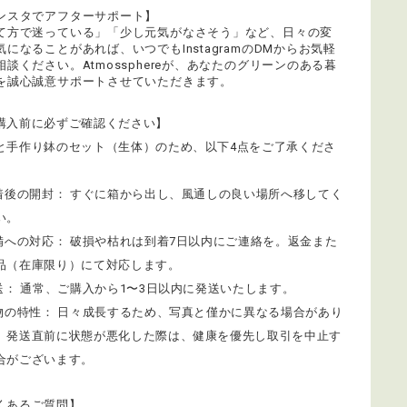
ンスタでアフターサポート】
て方で迷っている」「少し元気がなさそう」など、日々の変
気になることがあれば、いつでもInstagramのDMからお気軽
相談ください。Atmossphereが、あなたのグリーンのある暮
を誠心誠意サポートさせていただきます。
購入前に必ずご確認ください】
と手作り鉢のセット（生体）のため、以下4点をご了承くださ
到着後の開封： すぐに箱から出し、風通しの良い場所へ移してく
い。
不備への対応： 破損や枯れは到着7日以内にご連絡を。返金また
品（在庫限り）にて対応します。
発送： 通常、ご購入から1〜3日以内に発送いたします。
植物の特性： 日々成長するため、写真と僅かに異なる場合があり
。発送直前に状態が悪化した際は、健康を優先し取引を中止す
合がございます。
くあるご質問】