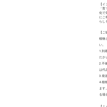
【イ
「育
化で
にご
らし
【ご
植物
い。
1.
ださ
2.
は代
3.
4.
ます
る場
【よ