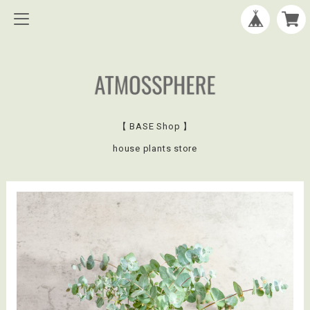
【 BASE Shop 】
house plants store