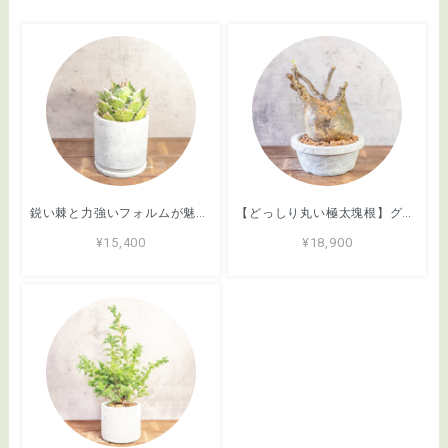
鋭い棘と力強いフォルムが魅力のアガベ・シロアリ（FO-76）。無骨な質感が映える手づくりモルタル鉢。根腐れを防ぐ独自配合の用土｜虫発生抑制（全国一律送料850円）
【どっしり丸い極太塊根】グラキリス。胴回り40cmの圧倒的ボリューム。無骨な「手づくりモルタル鉢」とセットで。｜虫発生抑制（全国一律送料850円）
¥15,400
¥18,900