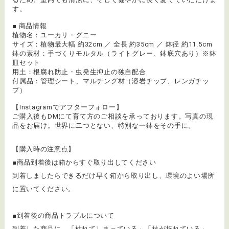
す。
■ 商品情報
植物名：ユーカリ・グニー
サイズ：植物最大幅 約32cm ／ 全長 約35cm ／ 鉢径 約11.5cm
鉢の素材：手づくりモルタル（ライトグレー、鉢底穴あり）※鉢
皿セット
用土：根腐れ防止・虫発生抑止の独自配合
付属品：管理シート、マルチング材（溶岩チップ、レンガチッ
プ）
【Instagramでアフターフォロー】
ご購入後もDMにて育て方のご相談を承っております。写真の現
品をお届け。世界に二つとない、特別な一鉢をその手に。
【購入時の注意点】
■商品到着後は箱からすぐ取り出してください
到着しましたらできるだけ早く箱から取り出し、環境のよい場所
に置いてください。
■到着後の商品トラブルについて
​到着した商品に、「枯れてしまっている」「枝が折れている」