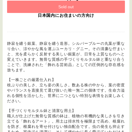
Sold out
日本国内にお住まいの方向け
静寂を纏う銀葉、静寂を纏う造形。シルバーブルーの丸葉が重な
り合い、涼やかな風を運ぶユーカリ・グニー。その清廉な佇まい
と、光を柔らかく反射する美しい銀葉が、日常を上質なものへと
変えていきます。無骨な質感の手づくりモルタル鉢と重なり合う
ことで、洗練された「飾れる芸術品」としての圧倒的な存在感を
放ちます。
【一株ごとの厳選仕入れ】
枝ぶりの美しさ、立ち姿の美しさ。数ある株の中から、葉の密度
やバランスを直接見て選び抜いた唯一無二の個体です。生命力溢
れる個性を活かした、世界に二つとない特別な表情をお楽しみく
ださい。
【手づくりモルタル鉢と清潔な用土】
職人が仕上げた無骨な質感の鉢は、植物の有機的な美しさを引き
立てる「飾れるアート」。用土は排水性を極限まで高め、根腐れ
を防ぎ、根腐れを寄せ付けない独自配合です。虫の発生も抑止す
るため、室内でも清潔に、そして健やかに長く愛でていただけま