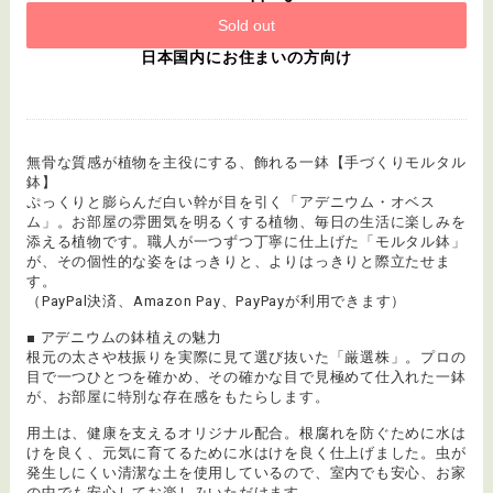
Sold out
日本国内にお住まいの方向け
無骨な質感が植物を主役にする、飾れる一鉢【手づくりモルタル
鉢】
ぷっくりと膨らんだ白い幹が目を引く「アデニウム・オベス
ム」。お部屋の雰囲気を明るくする植物、毎日の生活に楽しみを
添える植物です。職人が一つずつ丁寧に仕上げた「モルタル鉢」
が、その個性的な姿をはっきりと、よりはっきりと際立たせま
す。
（PayPal決済、Amazon Pay、PayPayが利用できます）
■ アデニウムの鉢植えの魅力
根元の太さや枝振りを実際に見て選び抜いた「厳選株」。プロの
目で一つひとつを確かめ、その確かな目で見極めて仕入れた一鉢
が、お部屋に特別な存在感をもたらします。
用土は、健康を支えるオリジナル配合。根腐れを防ぐために水は
けを良く、元気に育てるために水はけを良く仕上げました。虫が
発生しにくい清潔な土を使用しているので、室内でも安心、お家
の中でも安心してお楽しみいただけます。