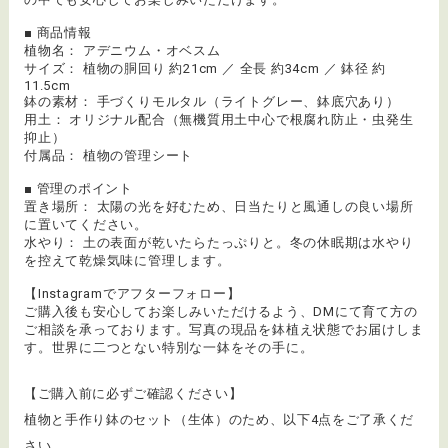
■ 商品情報
植物名： アデニウム・オベスム
サイズ： 植物の胴回り 約21cm ／ 全長 約34cm ／ 鉢径 約
11.5cm
鉢の素材： 手づくりモルタル（ライトグレー、鉢底穴あり）
用土： オリジナル配合（無機質用土中心で根腐れ防止・虫発生
抑止）
付属品： 植物の管理シート
■ 管理のポイント
置き場所： 太陽の光を好むため、日当たりと風通しの良い場所
に置いてください。
水やり： 土の表面が乾いたらたっぷりと。冬の休眠期は水やり
を控えて乾燥気味に管理します。
【Instagramでアフターフォロー】
ご購入後も安心してお楽しみいただけるよう、DMにて育て方の
ご相談を承っております。写真の現品を鉢植え状態でお届けしま
す。世界に二つとない特別な一鉢をその手に。
【ご購入前に必ずご確認ください】
植物と手作り鉢のセット（生体）のため、以下4点をご了承くだ
さい。