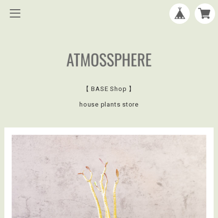
【 BASE Shop 】
house plants store