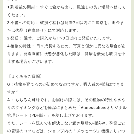
1.到着後の開封： すぐに箱から出し、風通しの良い場所へ移して
ください。
2.不備への対応： 破損や枯れは到着7日以内にご連絡を。返金ま
たは代品（在庫限り）にて対応します。
3.発送： 通常、ご購入から1〜3日以内に発送いたします。
4.植物の特性： 日々成長するため、写真と僅かに異なる場合があ
ります。発送直前に状態が悪化した際は、健康を優先し取引を中
止する場合がございます。
【よくあるご質問】
Q：植物を育てるのが初めてなのですが、購入後の相談はできま
すか？
A： もちろん可能です。お届けの際には、その植物の特性や水や
りのタイミングなどを簡潔にまとめた「Atmossphereオリジナル
管理シート（PDF版）」を差し上げております。
また、シートを読んでも解決しない置き場所の相談や、季節ごと
の管理のコツなどは、ショップ内の「メッセージ」機能よりいつ