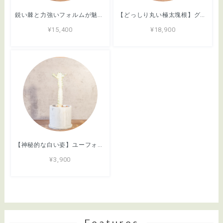
鋭い棘と力強いフォルムが魅力のアガベ・シロアリ（FO-76）。無骨な質感が映える手づくりモルタル鉢。根腐れを防ぐ独自配合の用土｜虫発生抑制（全国一律送料850円）
【どっしり丸い極太塊根】グラキリス。胴回り40cmの圧倒的ボリューム。無骨な「手づくりモルタル鉢」とセットで。｜虫発生抑制（全国一律送料850円）
¥15,400
¥18,900
【神秘的な白い姿】ユーフォルビア・ホワイトゴースト。まるでサボテンのようなフォルム。無骨でおしゃれな手づくりモルタル鉢に仕立てました／虫発生抑制／育て方がわかる管理シート付き（全国一律送料850円）
¥3,900
Features