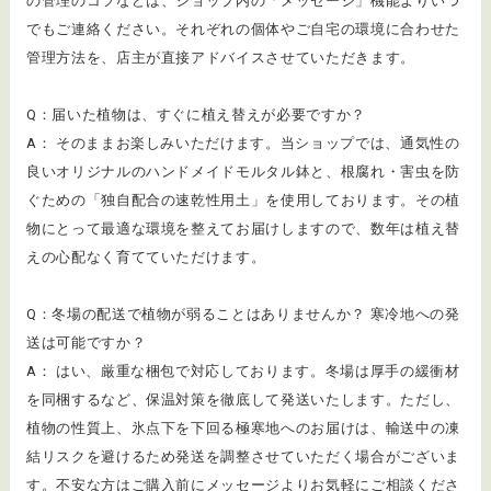
の管理のコツなどは、ショップ内の「メッセージ」機能よりいつ
でもご連絡ください。それぞれの個体やご自宅の環境に合わせた
管理方法を、店主が直接アドバイスさせていただきます。
Q：届いた植物は、すぐに植え替えが必要ですか？
A： そのままお楽しみいただけます。当ショップでは、通気性の
良いオリジナルのハンドメイドモルタル鉢と、根腐れ・害虫を防
ぐための「独自配合の速乾性用土」を使用しております。その植
物にとって最適な環境を整えてお届けしますので、数年は植え替
えの心配なく育てていただけます。
Q：冬場の配送で植物が弱ることはありませんか？ 寒冷地への発
送は可能ですか？
A： はい、厳重な梱包で対応しております。冬場は厚手の緩衝材
を同梱するなど、保温対策を徹底して発送いたします。ただし、
植物の性質上、氷点下を下回る極寒地へのお届けは、輸送中の凍
結リスクを避けるため発送を調整させていただく場合がございま
す。不安な方はご購入前にメッセージよりお気軽にご相談くださ