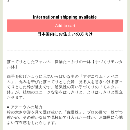
International shipping available
Add to cart
日本国内にお住まいの方向け
ぽってりとしたフォルム、愛嬌たっぷりの一鉢【手づくりモルタ
ル鉢】
両手を広げたように元気いっぱいな姿の「アデニウム・オベス
ム」。丸みを帯びたぽってりとした幹、見る人を惹きつけるぽっ
てりとした幹が魅力です。通気性の高い手づくりの「モルタル
鉢」が、植物のユニークな姿をはっきりと、よりはっきりと際立
たせます。
■ アデニウムの魅力
幹の太さや形を見て選び抜いた「厳選株」。プロの目で一株ずつ
確かめ、その確かな目で見極めて仕入れた一鉢が、お部屋に心地
よい存在感をもたらします。