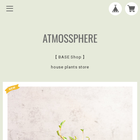
【 BASE Shop 】
house plants store