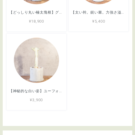
【どっしり丸い極太塊根】グラキリス。胴回り40cmの圧倒的ボリューム。無骨な「手づくりモルタル鉢」とセットで。｜虫発生抑制（全国一律送料850円）
【太い幹。鋭い棘。力強さ溢れる姿】パキポディウム・デンシフローラム。根腐れを防ぐ独自配合の用土で、安心のボタニカルライフ｜虫発生抑制（全国一律送料850円）
¥18,900
¥5,400
【神秘的な白い姿】ユーフォルビア・ホワイトゴースト。まるでサボテンのようなフォルム。無骨でおしゃれな手づくりモルタル鉢に仕立てました／虫発生抑制／育て方がわかる管理シート付き（全国一律送料850円）
¥3,900