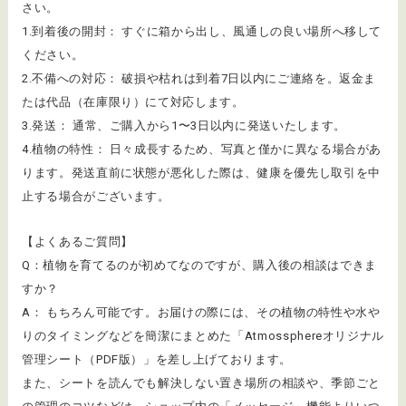
さい。
1.到着後の開封： すぐに箱から出し、風通しの良い場所へ移して
ください。
2.不備への対応： 破損や枯れは到着7日以内にご連絡を。返金ま
たは代品（在庫限り）にて対応します。
3.発送： 通常、ご購入から1〜3日以内に発送いたします。
4.植物の特性： 日々成長するため、写真と僅かに異なる場合があ
ります。発送直前に状態が悪化した際は、健康を優先し取引を中
止する場合がございます。
【よくあるご質問】
Q：植物を育てるのが初めてなのですが、購入後の相談はできま
すか？
A： もちろん可能です。お届けの際には、その植物の特性や水や
りのタイミングなどを簡潔にまとめた「Atmossphereオリジナル
管理シート（PDF版）」を差し上げております。
また、シートを読んでも解決しない置き場所の相談や、季節ごと