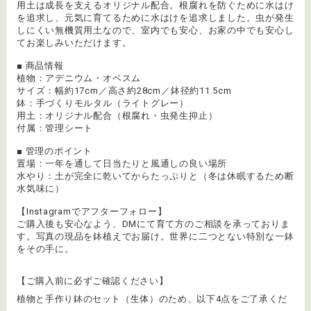
用土は成長を支えるオリジナル配合。根腐れを防ぐために水はけ
を追求し、元気に育てるために水はけを追求しました。虫が発生
しにくい無機質用土なので、室内でも安心、お家の中でも安心し
てお楽しみいただけます。
■ 商品情報
植物：アデニウム・オベスム
サイズ：幅約17cm／高さ約28cm／鉢径約11.5cm
鉢：手づくりモルタル（ライトグレー）
用土：オリジナル配合（根腐れ・虫発生抑止）
付属：管理シート
■ 管理のポイント
置場：一年を通して日当たりと風通しの良い場所
水やり：土が完全に乾いてからたっぷりと（冬は休眠するため断
水気味に）
【Instagramでアフターフォロー】
ご購入後も安心なよう、DMにて育て方のご相談を承っておりま
す。写真の現品を鉢植えでお届け。世界に二つとない特別な一鉢
をその手に。
【ご購入前に必ずご確認ください】
植物と手作り鉢のセット（生体）のため、以下4点をご了承くだ