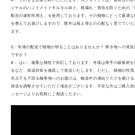
ジナルのハンドメイドモルタル鉢と、根腐れ・害虫を防ぐための「
配合の速乾性用土」を使用しております。その植物にとって最適な
を整えてお届けしますので、数年は植え替えの心配なく育てていた
ます。
Q：冬場の配送で植物が弱ることはありませんか？ 寒冷地への発送
ですか？
A： はい、厳重な梱包で対応しております。冬場は厚手の緩衝材を
るなど、保温対策を徹底して発送いたします。ただし、植物の性質
氷点下を下回る極寒地へのお届けは、輸送中の凍結リスクを避ける
発送を調整させていただく場合がございます。不安な方はご購入前
ッセージよりお気軽にご相談ください。