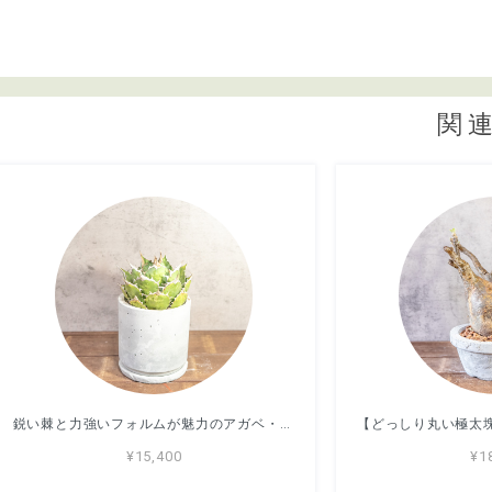
関
鋭い棘と力強いフォルムが魅力のアガベ・シロアリ（FO-76）。無骨な質感が映える手づくりモルタル鉢。根腐れを防ぐ独自配合の用土｜虫発生抑制（全国一律送料850円）
¥15,400
¥1