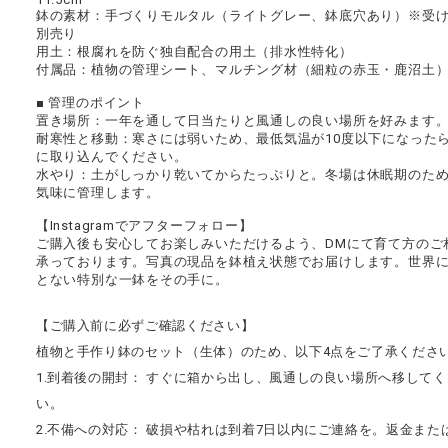
鉢の素材：手づくりモルタル（ライトグレー、鉢底穴あり）※受
別売り
用土：根腐れを防ぐ独自配合の用土（排水性特化）
付属品：植物の管理シート、マルチング材（細粒の赤玉・鹿沼土
■ 管理のポイント
置き場所：一年を通して日当たりと風通しの良い場所を好みます
耐寒性と移動：寒さには弱いため、最低気温が10度以下になった
に取り込んでください。
水やり：土がしっかり乾いてからたっぷりと。冬場は休眠期のた
気味に管理します。
【Instagramでアフターフォロー】
ご購入後も安心してお楽しみいただけるよう、DMにて育て方のご
承っております。写真の現品を鉢植え状態でお届けします。世界
とない特別な一鉢をその手に。
【ご購入前に必ずご確認ください】
植物と手作り鉢のセット（生体）のため、以下4点をご了承くださ
1.到着後の開封： すぐに箱から出し、風通しの良い場所へ移して
い。
2.不備への対応： 破損や枯れは到着7日以内にご連絡を。返金また