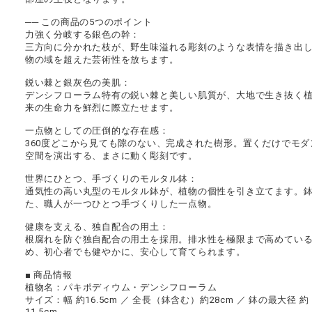
── この商品の5つのポイント
力強く分岐する銀色の幹：
三方向に分かれた枝が、野生味溢れる彫刻のような表情を描き出
物の域を超えた芸術性を放ちます。
鋭い棘と銀灰色の美肌：
デンシフローラム特有の鋭い棘と美しい肌質が、大地で生き抜く
来の生命力を鮮烈に際立たせます。
一点物としての圧倒的な存在感：
360度どこから見ても隙のない、完成された樹形。置くだけでモダ
空間を演出する、まさに動く彫刻です。
世界にひとつ、手づくりのモルタル鉢：
通気性の高い丸型のモルタル鉢が、植物の個性を引き立てます。
た、職人が一つひとつ手づくりした一点物。
健康を支える、独自配合の用土：
根腐れを防ぐ独自配合の用土を採用。排水性を極限まで高めてい
め、初心者でも健やかに、安心して育てられます。
■ 商品情報
植物名：パキポディウム・デンシフローラム
サイズ：幅 約16.5cm ／ 全長（鉢含む）約28cm ／ 鉢の最大径 約
11.5cm