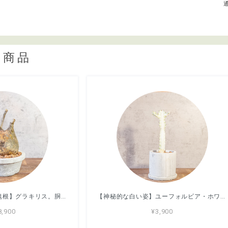
連商品
【どっしり丸い極太塊根】グラキリス。胴回り40cmの圧倒的ボリューム。無骨な「手づくりモルタル鉢」とセットで。｜虫発生抑制（全国一律送料850円）
【神秘的な白い姿】ユーフォルビア・ホワイトゴースト。まるでサボテンのようなフォルム。無骨でおしゃれな手づくりモルタル鉢に仕立てました／虫発生抑制／育て方がわかる管理シート付き（全国一律送料850円）
8,900
¥3,900