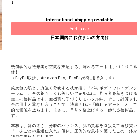
International shipping available
Add to cart
日本国内にお住まいの方向け
幾何学的な造形美が空間を支配する、飾れるアート【手づくりモ
鉢】
（PayPal決済、Amazon Pay、PayPayが利用できます）
銀灰色の肌と、力強く分岐する枝が描く「パキポディウム・デン
ーラム」。その荒々しくも美しいフォルムは、見る者を惹きつけ
無二の芸術品です。無機質な手づくりモルタル鉢、そして計算さ
合の用土と重なり合うことで、洗練された「飾れるアート」とし
的な価値を放ちます。まさに、日常を格上げする「飾れる芸術品
す。
本株は、幹の太さ、分岐のバランス、肌の質感を直接見て選び抜
「一株ごとの厳選仕入れ」個体。圧倒的な風格を纏ったこの一鉢
部屋の主役となります。