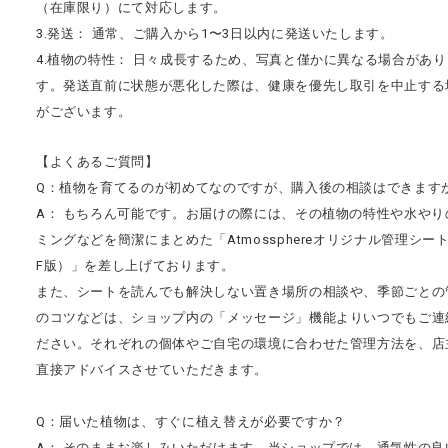
（在庫限り）にて対応します。
3.発送： 通常、ご購入から1〜3日以内に発送いたします。
4.植物の特性： 日々成長するため、写真と僅かに異なる場合があり
す。発送直前に状態が悪化した際は、健康を優先し取引を中止する
がございます。
【よくあるご質問】
Q：植物を育てるのが初めてなのですが、購入後の相談はできます
A： もちろん可能です。お届けの際には、その植物の特性や水やり
ミングなどを簡潔にまとめた「Atmossphereオリジナル管理シート
F版）」を差し上げております。
また、シートを読んでも解決しない置き場所の相談や、季節ごとの
のコツなどは、ショップ内の「メッセージ」機能よりいつでもご連
ださい。それぞれの個体やご自宅の環境に合わせた管理方法を、店
直接アドバイスさせていただきます。
Q：届いた植物は、すぐに植え替えが必要ですか？
A： そのままお楽しみいただけます。当ショップでは、通気性の良