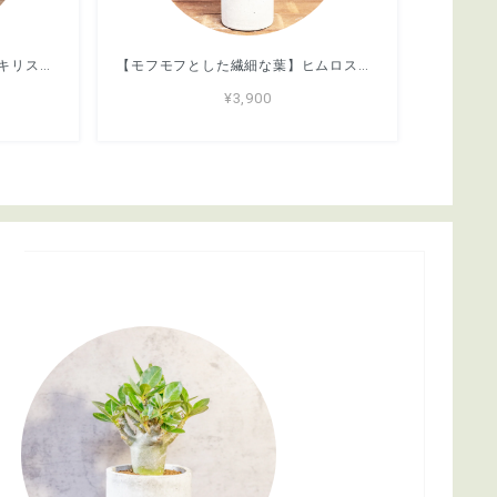
【どっしり丸い極太塊根】グラキリス。胴回り40cmの圧倒的ボリューム。無骨な「手づくりモルタル鉢」とセットで。｜虫発生抑制（全国一律送料850円）
【モフモフとした繊細な葉】ヒムロスギ。やわらかな質感、ふんわり広がる美しい緑。通気性抜群の手づくりモルタル鉢に植え込んでお届け／育て方がわかるシートあり／全国一律送料850円
¥3,900
s