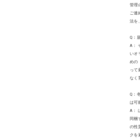
管理
ご連
法を
Q：
A：
いオ
めの
って
なく
Q：
は可
A：
同梱
の性
クを