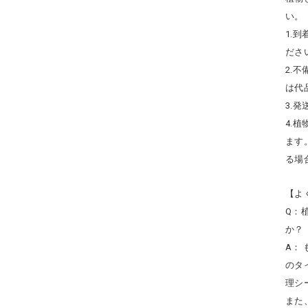
い。
1.
ださ
2.
は代
3.
4.
ます
る場
【よ
Q：
か？
A：
のタ
理シ
また