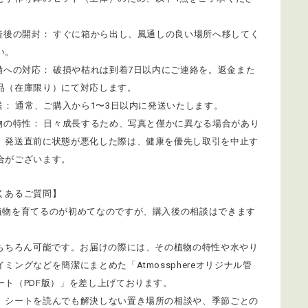
到着後の開封： すぐに箱から出し、風通しの良い場所へ移してく
い。
不備への対応： 破損や枯れは到着7日以内にご連絡を。返金また
品（在庫限り）にて対応します。
発送： 通常、ご購入から1〜3日以内に発送いたします。
植物の特性： 日々成長するため、写真と僅かに異なる場合があり
。発送直前に状態が悪化した際は、健康を優先し取引を中止す
合がございます。
くあるご質問】
植物を育てるのが初めてなのですが、購入後の相談はできます
 もちろん可能です。お届けの際には、その植物の特性や水やり
イミングなどを簡潔にまとめた「Atmossphereオリジナル管
ート（PDF版）」を差し上げております。
、シートを読んでも解決しない置き場所の相談や、季節ごとの