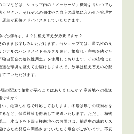
のコツなどは、ショップ内の「メッセージ」機能よりいつでも
絡ください。それぞれの個体やご自宅の環境に合わせた管理方
、店主が直接アドバイスさせていただきます。
届いた植物は、すぐに植え替えが必要ですか？
 そのままお楽しみいただけます。当ショップでは、通気性の良
リジナルのハンドメイドモルタル鉢と、根腐れ・害虫を防ぐた
「独自配合の速乾性用土」を使用しております。その植物にと
最適な環境を整えてお届けしますので、数年は植え替えの心配
育てていただけます。
冬場の配送で植物が弱ることはありませんか？ 寒冷地への発送
能ですか？
 はい、厳重な梱包で対応しております。冬場は厚手の緩衝材を
するなど、保温対策を徹底して発送いたします。ただし、植物
質上、氷点下を下回る極寒地へのお届けは、輸送中の凍結リス
避けるため発送を調整させていただく場合がございます。不安