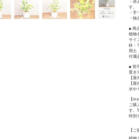
・赤
す。
・手
・独
■ 
植物
サイズ
鉢：
用土
付属
■ 
置き
【屋
【屋
水や
【In
ご購
す。
特別
【ご
植物