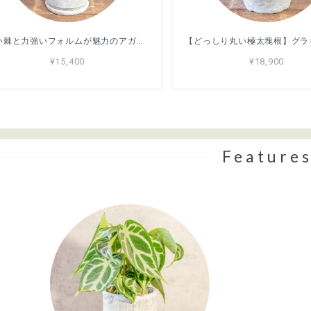
鋭い棘と力強いフォルムが魅力のアガベ・シロアリ（FO-76）。無骨な質感が映える手づくりモルタル鉢。根腐れを防ぐ独自配合の用土｜虫発生抑制（全国一律送料850円）
¥15,400
¥18,900
Feature