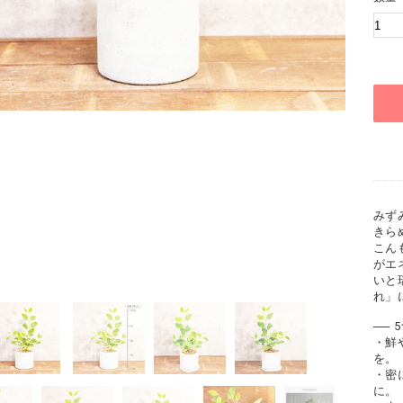
みず
きら
こん
がエ
いと
れ」
──
・鮮
を。
・密
に。