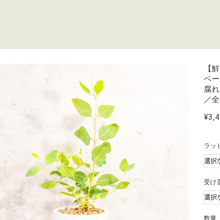
【
ベ
腐
／全
¥3,
ラッ
受け
数量