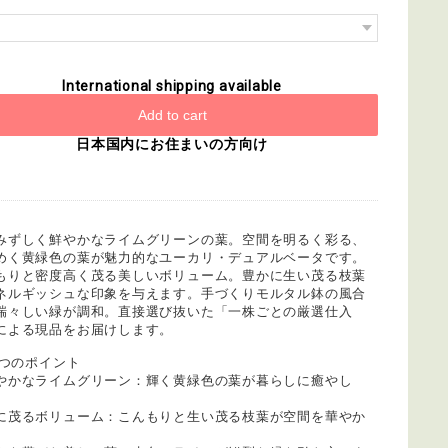
International shipping available
Add to cart
日本国内にお住まいの方向け
みずしく鮮やかなライムグリーンの葉。空間を明るく彩る、
めく黄緑色の葉が魅力的なユーカリ・デュアルベータです。
もりと密度高く茂る美しいボリューム。豊かに生い茂る枝葉
ネルギッシュな印象を与えます。手づくりモルタル鉢の風合
瑞々しい緑が調和。直接選び抜いた「一株ごとの厳選仕入
による現品をお届けします。
 5つのポイント
やかなライムグリーン：輝く黄緑色の葉が暮らしに癒やし
に茂るボリューム：こんもりと生い茂る枝葉が空間を華やか