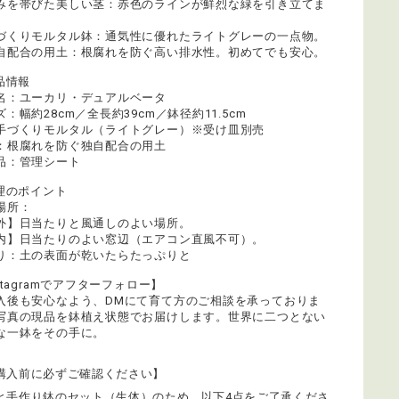
みを帯びた美しい茎：赤色のラインが鮮烈な緑を引き立てま
づくりモルタル鉢：通気性に優れたライトグレーの一点物。
自配合の用土：根腐れを防ぐ高い排水性。初めてでも安心。
商品情報
名：ユーカリ・デュアルベータ
：幅約28cm／全長約39cm／鉢径約11.5cm
手づくりモルタル（ライトグレー）※受け皿別売
：根腐れを防ぐ独自配合の用土
品：管理シート
管理のポイント
場所：
外】日当たりと風通しのよい場所。
内】日当たりのよい窓辺（エアコン直風不可）。
り：土の表面が乾いたらたっぷりと
stagramでアフターフォロー】
入後も安心なよう、DMにて育て方のご相談を承っておりま
写真の現品を鉢植え状態でお届けします。世界に二つとない
な一鉢をその手に。
購入前に必ずご確認ください】
と手作り鉢のセット（生体）のため、以下4点をご了承くださ