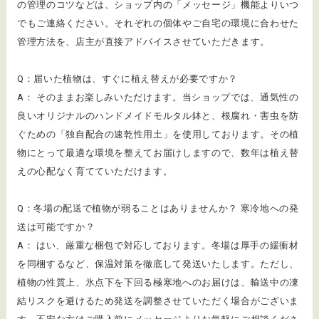
の管理のコツなどは、ショップ内の「メッセージ」機能よりいつ
でもご連絡ください。それぞれの個体やご自宅の環境に合わせた
管理方法を、店主が直接アドバイスさせていただきます。
Q：届いた植物は、すぐに植え替えが必要ですか？
A： そのままお楽しみいただけます。当ショップでは、通気性の
良いオリジナルのハンドメイドモルタル鉢と、根腐れ・害虫を防
ぐための「独自配合の速乾性用土」を使用しております。その植
物にとって最適な環境を整えてお届けしますので、数年は植え替
えの心配なく育てていただけます。
Q：冬場の配送で植物が弱ることはありませんか？ 寒冷地への発
送は可能ですか？
A： はい、厳重な梱包で対応しております。冬場は厚手の緩衝材
を同梱するなど、保温対策を徹底して発送いたします。ただし、
植物の性質上、氷点下を下回る極寒地へのお届けは、輸送中の凍
結リスクを避けるため発送を調整させていただく場合がございま