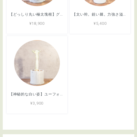
【どっしり丸い極太塊根】グラキリス。胴回り40cmの圧倒的ボリューム。無骨な「手づくりモルタル鉢」とセットで。｜虫発生抑制（全国一律送料850円）
【太い幹。鋭い棘。力強さ溢れる姿】パキポディウム・デンシフローラム。根腐れを防ぐ独自配合の用土で、安心のボタニカルライフ｜虫発生抑制（全国一律送料850円）
¥18,900
¥5,400
【神秘的な白い姿】ユーフォルビア・ホワイトゴースト。まるでサボテンのようなフォルム。無骨でおしゃれな手づくりモルタル鉢に仕立てました／虫発生抑制／育て方がわかる管理シート付き（全国一律送料850円）
¥3,900