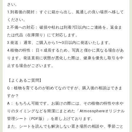
さい。
1.到着後の開封： すぐに箱から出し、風通しの良い場所へ移して
ください。
2.不備への対応： 破損や枯れは到着7日以内にご連絡を。返金ま
たは代品（在庫限り）にて対応します。
3.発送： 通常、ご購入から1〜3日以内に発送いたします。
4.植物の特性： 日々成長するため、写真と僅かに異なる場合があ
ります。発送直前に状態が悪化した際は、健康を優先し取引を中
止する場合がございます。
【よくあるご質問】
Q：植物を育てるのが初めてなのですが、購入後の相談はできま
すか？
A： もちろん可能です。お届けの際には、その植物の特性や水や
りのタイミングなどを簡潔にまとめた「Atmossphereオリジナル
管理シート（PDF版）」を差し上げております。
また、シートを読んでも解決しない置き場所の相談や、季節ごと