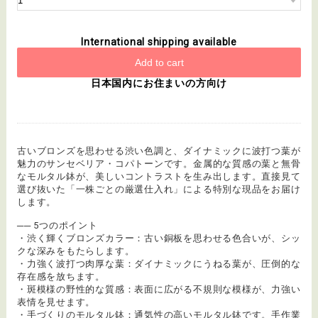
International shipping available
Add to cart
日本国内にお住まいの方向け
古いブロンズを思わせる渋い色調と、ダイナミックに波打つ葉が
魅力のサンセベリア・コパトーンです。金属的な質感の葉と無骨
なモルタル鉢が、美しいコントラストを生み出します。直接見て
選び抜いた「一株ごとの厳選仕入れ」による特別な現品をお届け
します。
── 5つのポイント
・渋く輝くブロンズカラー：古い銅板を思わせる色合いが、シッ
クな深みをもたらします。
・力強く波打つ肉厚な葉：ダイナミックにうねる葉が、圧倒的な
存在感を放ちます。
・斑模様の野性的な質感：表面に広がる不規則な模様が、力強い
表情を見せます。
・手づくりのモルタル鉢：通気性の高いモルタル鉢です。手作業