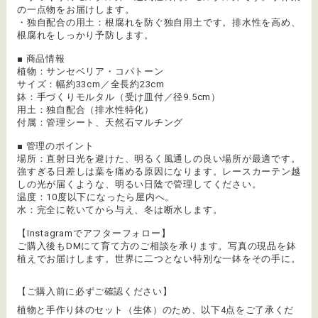
の一点物をお届けします。
・独自配合の用土：根腐れを防ぐ独自用土です。排水性を高め、
根腐れをしっかり予防します。
■ 商品情報
植物：サンセベリア・コパトーン
サイズ：幅約33cm／全長約23cm
鉢：手づくりモルタル（受け皿付／径9.5cm）
用土：独自配合（排水性特化）
付属：管理シート、天然石マルチング
■ 管理のポイント
場所：直射日光を避けた、明るく風通しの良い場所が最適です。
強すぎる日差しは葉を痛める原因になります。レースカーテン越
しの光が届くような、明るい日陰で管理してください。
温度：10度以下になったら屋内へ。
水：完全に乾いてから与え、冬は断水します。
【Instagramでアフターフォロー】
ご購入後もDMにて育て方のご相談を承ります。写真の現品を鉢
植えでお届けします。世界に二つとない特別な一鉢をその手に。
【ご購入前に必ずご確認ください】
植物と手作り鉢のセット（生体）のため、以下4点をご了承くだ