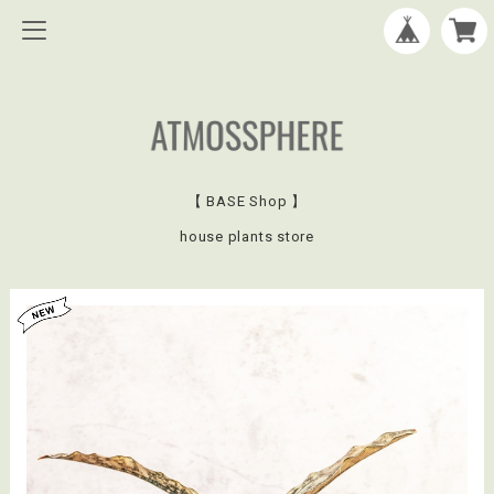
【 BASE Shop 】
house plants store