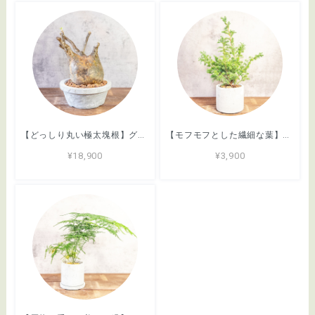
【どっしり丸い極太塊根】グラキリス。胴回り40cmの圧倒的ボリューム。無骨な「手づくりモルタル鉢」とセットで。｜虫発生抑制（全国一律送料850円）
【モフモフとした繊細な葉】ヒムロスギ。やわらかな質感、ふんわり広がる美しい緑。通気性抜群の手づくりモルタル鉢に植え込んでお届け／育て方がわかるシートあり／全国一律送料850円
¥18,900
¥3,900