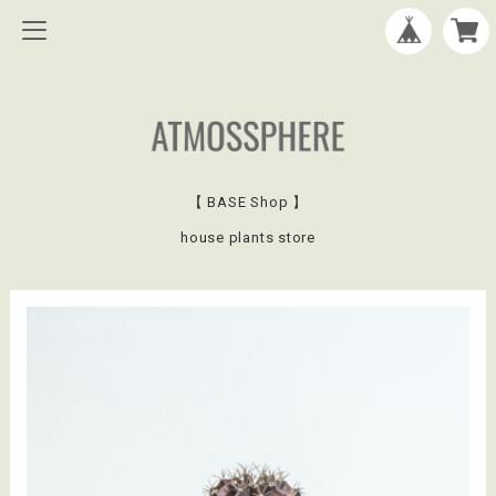
【 BASE Shop 】
house plants store