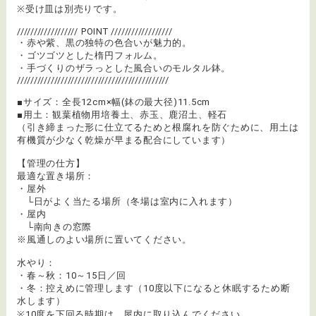
※受け皿は別売りです。
////////////////// POINT //////////////////
・赤や紫、黒の独特の色合いが魅力的。
・ゴツゴツとした楕円フォルム。
・手づくりのザラっとした風合いのモルタル鉢。
/////////////////////////////////////////////
■サイズ：全長12cm×幅(鉢の最大径)11.5cm
■用土：観葉植物用培養土、赤玉、鹿沼土、軽石
（引き締まった形に仕立てるためと根腐れを防ぐために、用土は
有機質が少なく乾燥が早まる配合にしています）
【管理の仕方】
最適な置き場所：
・屋外
└日がよく当たる場所（冬場は室内に入れます）
・屋内
└南向きの窓際
※風通しのよい場所に置いてください。
水やり：
・春～秋：10～15日／回
・冬：控えめに管理します（10度以下になると休眠するため断
水します）
※10度を下回る時期は、屋内に取り込んでください。