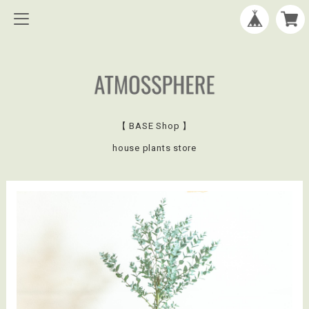
【 BASE Shop 】
house plants store