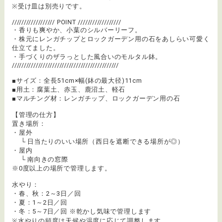
※受け皿は別売りです。
////////////////// POINT //////////////////
・香りも爽やか、小葉のシルバーリーフ。
・株元にレンガチップとロックガーデン用の石をあしらい可愛く
仕立てました。
・手づくりのザラっとした風合いのモルタル鉢。
/////////////////////////////////////////////
■サイズ：全長51cm×幅(鉢の最大径)11cm
■用土：腐葉土、赤玉、鹿沼土、軽石
■マルチング材：レンガチップ、ロックガーデン用の石
【管理の仕方】
置き場所：
・屋外
└ 日当たりのいい場所（西日を遮断できる場所が◎）
・屋内
└ 南向きの窓際
※0度以上の場所で管理します。
水やり：
・春、秋：2～3日／回
・夏：1～2日／回
・冬：5～7日／回 ※乾かし気味で管理します
※水やりの頻度は天候や温度に応じて調整します。