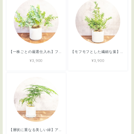
【一株ごとの厳選仕入れ】フレボディウム・ダバナ。ふわりと広がるボリューミーなフリル、軽やかな葉姿。根腐れを防ぐ独自配合の用土で安心育成／育て方がわかるシートあり／全国一律送料850円
【モフモフとした繊細な葉】ヒムロスギ。やわらかな質感、ふんわり広がる美しい緑。通気性抜群の手づくりモルタル鉢に植え込んでお届け／育て方がわかるシートあり／全国一律送料850円
¥3,900
¥3,900
【層状に重なる美しい緑】アスパラガス・ブルモーサスナナス。一株ごとの厳選仕入れ。ふわふわと雲のような繊細な葉が魅力の現品をお届け／育て方がわかるシートあり／全国一律送料850円