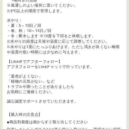
└南向きの窓際
※風通しのよい場所に置いてください。
※5℃以上の環境で管理します。
水やり：
・夏：5～10日／回
・春、秋：10～15日／回
・冬：断水します ※10度を下回ると休眠します。
※水やりの頻度は天候や温度に応じて調整してください。
※水やりは1度にたっぷりあげます。ただし渇きが良くない梅雨
や温度の低い時期には少なめに与えます。
【Line＠でアフターフォロー】
アフタフォローをLineチャットで行っています。
「葉色がよくない」
「植物の元気がない」など
トラブルや困ったことがありましたら
お気軽にご連絡ください。
誠心誠意サポートさせていただきます。
【購入時の注意点】
■商品到着後は箱からすぐ取り出してください