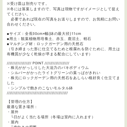
※受け皿は別売りです。
※冬には落葉しますので、写真は現物ですがイメージとして捉え
てください。
必要であれば現在の写真をお送りしますので、お気軽にお問い
合わせください。
■サイズ：全長30cm×幅(鉢の最大径)11cm
■用土：観葉植物用培養土、赤玉、鹿沼土、軽石
■マルチング材：ロックガーデン用の天然石
（引き締まった形に仕立てるためと根腐れを防ぐために、用土は
有機質が少なく乾燥が早まる配合にしています）
////////////////// POINT //////////////////
・株元ががっしりした大迫力のパキポディウム
・シルバーがかったライトグリーンの葉っぱがきれい
・株元にロックガーデン用の天然石をあしらい格好良く仕立てま
した
・シンプルで飽きのこないモルタル鉢
/////////////////////////////////////////////
【管理の仕方】
最適な置き場所：
・屋外
└日がよく当たる場所（冬場は室内に入れます）
・屋内