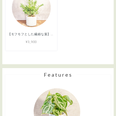
【モフモフとした繊細な葉】ヒムロスギ。やわらかな質感、ふんわり広がる美しい緑。通気性抜群の手づくりモルタル鉢に植え込んでお届け／育て方がわかるシートあり／全国一律送料850円
¥3,900
Features