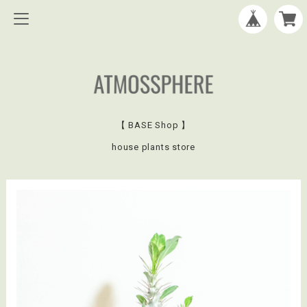
【 BASE Shop 】
house plants store