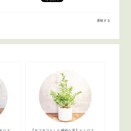
通報する
【どっしり丸い極太塊根】グラキリス。胴回り40cmの圧倒的ボリューム。無骨な「手づくりモルタル鉢」とセットで。｜虫発生抑制（全国一律送料850円）
【モフモフとした繊細な葉】ヒムロスギ。やわらかな質感、ふんわり広がる美しい緑。通気性抜群の手づくりモルタル鉢に植え込んでお届け／育て方がわかるシートあり／全国一律送料850円