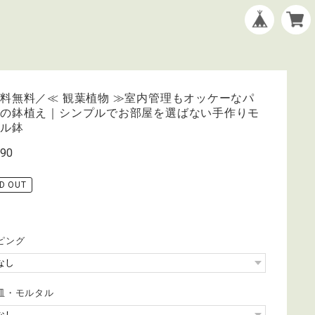
料無料／≪ 観葉植物 ≫室内管理もオッケーなパ
ラの鉢植え｜シンプルでお部屋を選ばない手作りモ
タル鉢
490
D OUT
ピング
皿・モルタル