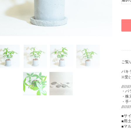
ご覧
パキ
※受
//////
・パ
・株
・手
//////
■サイ
■用
■マ