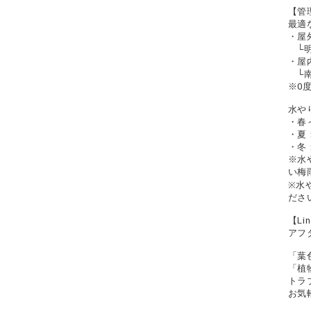
【管
最適
・屋
└明
・屋
└南
※0
水や
・春
・夏
・冬
※水
い梅
※水
ださ
【L
アフ
「葉
「植
トラ
お気