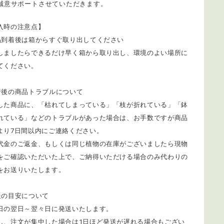
誠意サポートさせていただきます。
入時の注意点】
品到着後は箱からすぐ取り出してください
しましたらできるだけ早く箱から取り出し、環境のよい場所に
てください。
着後の商品トラブルについて
着した商品に、「枯れてしまっている」「枝が折れている」「鉢
れている」などのトラブルがあった場合は、お手数ですが商品
より7日間以内にご連絡ください。
代金のご返金、もしくは同じ植物の在庫がございましたら現物
をご確認いただいた上で、ご納得いただける場合のみ代わりの
をお送りいたします。
送の目安について
日の翌日～翌々日に発送いたします。
し、注文が集中した場合は1日ほど発送が遅れる場合もござい