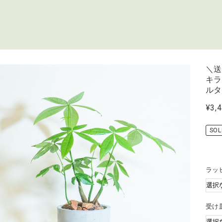
＼送
キ
ル
¥3,
SOL
ラッ
受け