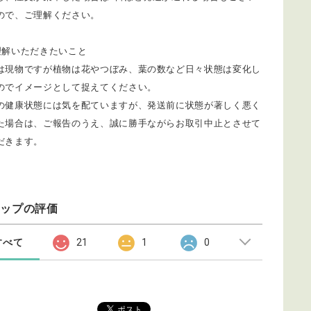
ので、ご理解ください。
理解いただきたいこと
は現物ですが植物は花やつぼみ、葉の数など日々状態は変化し
のでイメージとして捉えてください。
の健康状態には気を配ていますが、発送前に状態が著しく悪く
た場合は、ご報告のうえ、誠に勝手ながらお取引中止とさせて
だきます。
ョップの評価
すべて
21
1
0