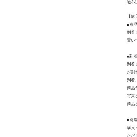
誠心
【購
■商
到着
置い
■到
​到
が割
到着
商品
写真
商品
■発
購入
ただ