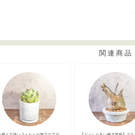
関連商品
鋭い棘と力強いフォルムが魅力のアガベ・シロアリ（FO-76）。無骨な質感が映える手づくりモルタル鉢。根腐れを防ぐ独自配合の用土｜虫発生抑制（全国一律送料850円）