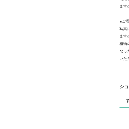
ます
■ご
写真
ます
植物
なっ
いた
シ