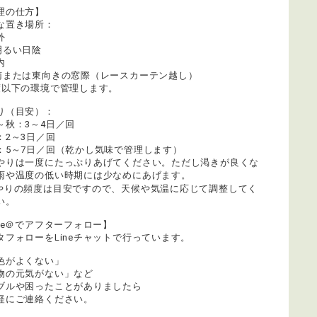
理の仕方】
な置き場所：
外
るい日陰
内
または東向きの窓際（レースカーテン越し）
度以下の環境で管理します。
り（目安）：
～秋：3～4日／回
：2～3日／回
：5～7日／回（乾かし気味で管理します）
やりは一度にたっぷりあげてください。ただし渇きが良くな
雨や温度の低い時期には少なめにあげます。
やりの頻度は目安ですので、天候や気温に応じて調整してく
い。
ine＠でアフターフォロー】
タフォローをLineチャットで行っています。
色がよくない」
物の元気がない」など
ブルや困ったことがありましたら
軽にご連絡ください。