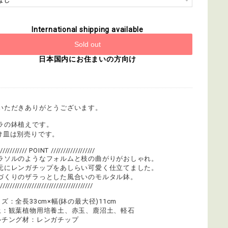
International shipping available
Sold out
日本国内にお住まいの方向け
いただきありがとうございます。
ラの鉢植えです。
け皿は別売りです。
//////////// POINT //////////////////
ラソルのようなフォルムと枝の曲がりがおしゃれ。
元にレンガチップをあしらい可愛く仕立てました。
づくりのザラっとした風合いのモルタル鉢。
///////////////////////////////////////
ズ：全長33cm×幅(鉢の最大径)11cm
土：観葉植物用培養土、赤玉、鹿沼土、軽石
ルチング材：レンガチップ