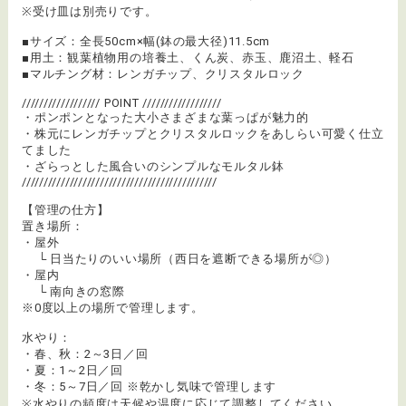
※受け皿は別売りです。
■サイズ：全長50cm×幅(鉢の最大径)11.5cm
■用土：観葉植物用の培養土、くん炭、赤玉、鹿沼土、軽石
■マルチング材：レンガチップ、クリスタルロック
////////////////// POINT //////////////////
・ポンポンとなった大小さまざまな葉っぱが魅力的
・株元にレンガチップとクリスタルロックをあしらい可愛く仕立
てました
・ざらっとした風合いのシンプルなモルタル鉢
/////////////////////////////////////////////
【管理の仕方】
置き場所：
・屋外
└ 日当たりのいい場所（西日を遮断できる場所が◎）
・屋内
└ 南向きの窓際
※0度以上の場所で管理します。
水やり：
・春、秋：2～3日／回
・夏：1～2日／回
・冬：5～7日／回 ※乾かし気味で管理します
※水やりの頻度は天候や温度に応じて調整してください。