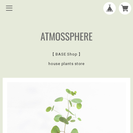
【 BASE Shop 】
house plants store