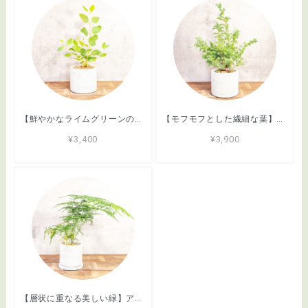
【鮮やかなライムグリーンの葉】ユーカリ・デュアルベータ。無骨な手づくりモルタル鉢は通気性が高く根腐れを予防。インテリアのアクセントに／虫発生抑制／全国一律送料850円
【モフモフとした繊細な葉】ヒムロスギ。やわらかな質感、ふんわり広がる美しい緑。通気性抜群の手づくりモルタル鉢に植え込んでお届け／育て方がわかるシートあり／全国一律送料850円
¥3,400
¥3,900
【層状に重なる美しい緑】アスパラガス・ブルモーサスナナス。一株ごとの厳選仕入れ。ふわふわと雲のような繊細な葉が魅力の現品をお届け／育て方がわかるシートあり／全国一律送料850円