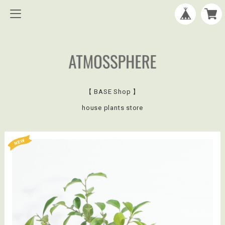
【 BASE Shop 】
house plants store