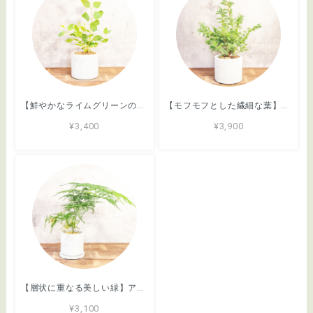
【鮮やかなライムグリーンの葉】ユーカリ・デュアルベータ。無骨な手づくりモルタル鉢は通気性が高く根腐れを予防。インテリアのアクセントに／虫発生抑制／全国一律送料850円
【モフモフとした繊細な葉】ヒムロスギ。やわらかな質感、ふんわり広がる美しい緑。通気性抜群の手づくりモルタル鉢に植え込んでお届け／育て方がわかるシートあり／全国一律送料850円
¥3,400
¥3,900
【層状に重なる美しい緑】アスパラガス・ブルモーサスナナス。一株ごとの厳選仕入れ。ふわふわと雲のような繊細な葉が魅力の現品をお届け／育て方がわかるシートあり／全国一律送料850円
¥3,100