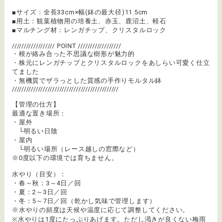
■サイズ：全長33cm×幅(鉢の最大径)11.5cm
■用土：観葉植物用の培養土、赤玉、鹿沼土、軽石
■マルチング材：レンガチップ、クリスタルロック
////////////////// POINT //////////////////
・根が絡み合った不思議な樹形が魅力的
・株元にレンガチップとクリスタルロックをあしらい可愛く仕立
てました
・無機質でザラっとした質感の手作りモルタル鉢
/////////////////////////////////////////////
【管理の仕方】
最適な置き場所：
・屋外
└明るい日陰
・屋内
└明るい場所（レース越しの窓際など）
※0度以下の環境では育ちません。
水やり（目安）：
・春～秋：3～4日／回
・夏：2～3日／回
・冬：5～7日／回（乾かし気味で管理します）
※水やりの頻度は天候や温度に応じて調整してください。
※水やりは1度にたっぷりあげます。ただし渇きが良くない梅雨