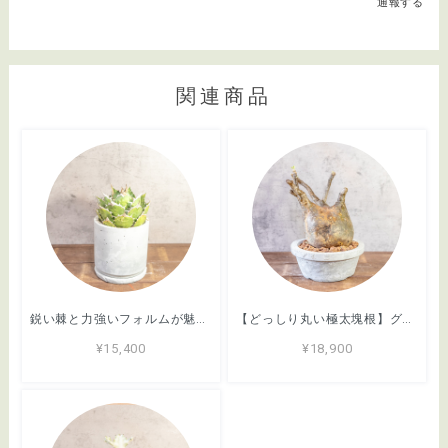
通報する
関連商品
鋭い棘と力強いフォルムが魅力のアガベ・シロアリ（FO-76）。無骨な質感が映える手づくりモルタル鉢。根腐れを防ぐ独自配合の用土｜虫発生抑制（全国一律送料850円）
【どっしり丸い極太塊根】グラキリス。胴回り40cmの圧倒的ボリューム。無骨な「手づくりモルタル鉢」とセットで。｜虫発生抑制（全国一律送料850円）
¥15,400
¥18,900