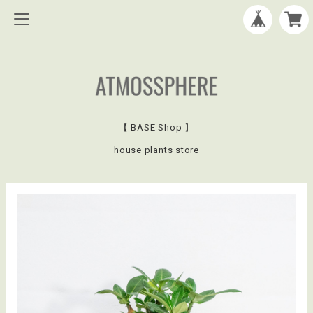
【 BASE Shop 】
house plants store