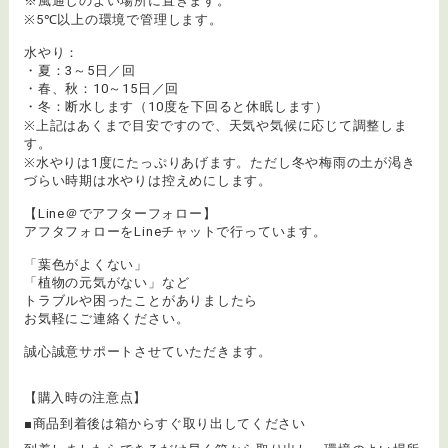
※風通しのよい場所に置きます。
※5℃以上の環境で管理します。
水やり：
・夏：3～5日／回
・春、秋：10～15日／回
・冬：断水します（10度を下回ると休眠します）
※上記はあくまで目安ですので、天気や気候に応じて調整しま
す。
※水やりは1度にたっぷりあげます。ただし冬や梅雨の土が渇き
づらい時期は水やりは控えめにします。
【Line＠でアフターフォロー】
アフタフォローをLineチャットで行っています。
「葉色がよくない」
「植物の元気がない」など
トラブルや困ったことがありましたら
お気軽にご連絡ください。
誠心誠意サポートさせていただきます。
【購入時の注意点】
■商品到着後は箱からすぐ取り出してください