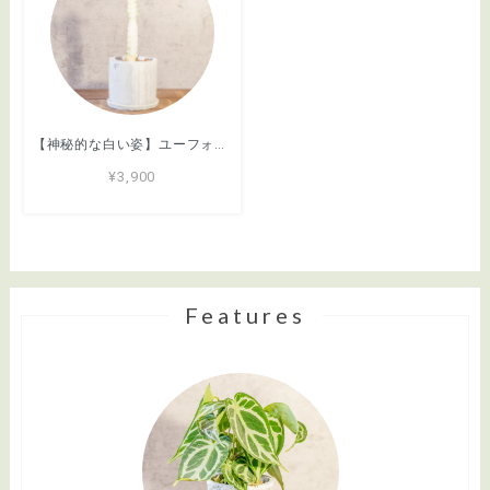
【神秘的な白い姿】ユーフォルビア・ホワイトゴースト。まるでサボテンのようなフォルム。無骨でおしゃれな手づくりモルタル鉢に仕立てました／虫発生抑制／育て方がわかる管理シート付き（全国一律送料850円）
¥3,900
Features