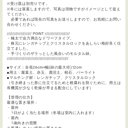
※受け皿は別売りです。
※冬には落葉しますので、写真は現物ですがイメージとして捉え
てください。
必要であれば現在の写真をお送りしますので、お気軽にお問い
合わせください。
////////////////// POINT //////////////////
・極太で迫力満点なドワーフタイプ。
・株元にレンガチップとクリスタルロックをあしらい格好良く仕
立てました。
・手づくりのザラっとした風合いのモルタル鉢。
/////////////////////////////////////////////
■サイズ：全長26cm×幅(鉢の最大径)12cm
■用土：腐葉土、赤玉、鹿沼土、軽石、パーライト
■マルチング材：レンガチップ、クリスタルロック
（引き締まった形に仕立てるためと根腐れを防ぐために、用土は
有機質が少なく乾燥が早まる配合にしています）
【管理の仕方】
最適な置き場所：
・屋外
└日がよく当たる場所（冬場は室内に入れます）
・屋内
└南向きの窓際