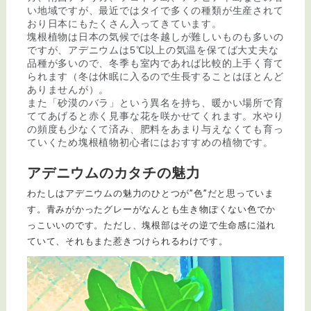
い地域ですが、最近ではタイで多くの種類が生産されて
おり日本にもたくさん入ってきています。
塊根植物は日本の気候では冬越しが難しいものも多いの
ですが、アデニウムは5℃以上の気温を保てば大丈夫な
品種が多いので、冬季も室内であれば比較的上手く育て
られます（冬は休眠に入るので生長することはほとんど
ありませんが）。
また「砂漠のバラ」という異名を持ち、暖かい場所で育
ててあげると赤く見事な花を咲かせてくれます。水やり
の頻度も少なくて済み、肥料をあまり与えなくても育っ
ていくため塊根植物初心者にはおすすめの植物です。
アデニウムのカタチの魅力
わたしはアデニウムの魅力のひとつが”色”だと思っていま
す。青みがかったグレーがなんとも生き物ぽくない色でか
っこいいのです。ただし、塊根部はその逆で生命感に溢れ
ていて、それもまた惹きつけられるわけです。